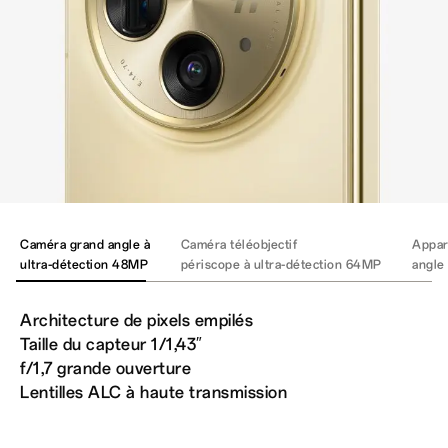
Caméra grand angle à
Caméra téléobjectif
Appar
ultra-détection 48MP
périscope à
ultra-détection 64MP
angle
Architecture de pixels empilés
Taille du capteur 1/1,43″
f/1,7 grande ouverture
Lentilles ALC à haute transmission