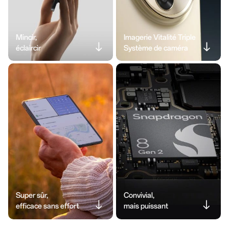
Mincir,
Imagerie Vitalité Triple
éclaircir
Système de caméra
Super sûr,
Convivial,
efficace sans effort
mais puissant