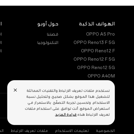
الهواتف الذكية
حول أوبو
ا
OPPO A5 Pro
قصتنا
ا
OPPO Reno13 F 5G
التكنولوجيا
ا
OPPO Reno12 F
ا
OPPO Reno12 F 5G
OPPO Reno12 5G
OPPO A40M
نستخدم ملفات تعريف الارتباط والتقنيات المماثلة
لتشغيل هذا الموقع بشكل صحيح، ولتحليل نسبة
الاستخدام، وتحسين تجربة التصفّح. بالاستمرار في
استعراض الموقع، أنت توافق على استخدام ملفات
تعريف الارتباط هذه.
قراءة المزيد
.
الخصوصية
تعليمات الاستخدام
ملفات تعريف الارتباط
الش