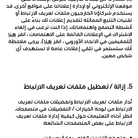
موقعنا الإلكتروني أو لإدارة إعلاناتنا على مواقع أخرى. قد
يستخدم شركاؤنا الخارجيون ملفات تعريف الارتباط أو
تقنيات التتبع المماثلة لتقديم إعلانات لك بناءً على
أنشطة التصفح واهتماماتك. إذا كنت ترغب في إلغاء
الاشتراك في الإعلانات القائمة على الاهتمامات ، انقر
هنا
(للمقيمين في الاتحاد الأوروبي ، انقر
هنا
). يرجى ملاحظة
أنك ستستمر في تلقي إعلانات عامة لا تستهدف أي
شخص معين.
5. إزالة / تعطيل ملفات تعريف الارتباط
تُدار ملفات تعريف الارتباط وتفضيلات ملفات تعريف
الارتباط من لوحة الخيارات / التفضيلات في متصفحك.
انظر أدناه التعليمات حول كيفية إدارة ملفات تعريف
الارتباط على بعض المتصفحات الشائعة:
• متصفح الانترنت الخاص بمايكروسفت