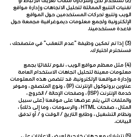
(2) نستخدم نحن وشركاؤنا ملفات تعريف الارتباط أو
تقنيات التتبع المماثلة لتحليل الاتجاهات وإدارة مواقع
الويب وتتبع تحركات المستخدمين حول المواقع
الإلكترونية ولجمع معلومات ديموغرافية مجمعة حول
قاعدة مستخدمينا.
(3) إذا تم تمكين وظيفة "عدم التعقب" في متصفحك ،
فسنحترم اختيارك.
(4) مثل معظم مواقع الويب ، نقوم تلقائيًا بجمع
معلومات معينة لتحليل اتجاهات الاستخدام العامة
وإدارة مواقعنا الإلكترونية. قد تتضمن هذه المعلومات
عناوين بروتوكول الإنترنت (IP) ، ونوع المتصفح ، وموفر
خدمة الإنترنت (ISP) ، وصفحات الإحالة / الخروج ،
والملفات التي يتم عرضها على موقعنا (على سبيل
المثال ، صفحات HTML ، والرسومات ، وما إلى ذلك) ،
ونظام التشغيل ، وطابع التاريخ / الوقت و / أو تدفق
البيانات.
(5) نتشارك مع جهات خارجية لعرض الإعلانات على