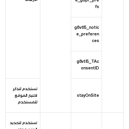
fs
g8vtl5_notic
e_preferen
ces
g8vtl5_TAc
onsentID
تستخدم لتذكر
stayOnSite
اختيار الموقع
للمستخدم
تستخدم لتحديد