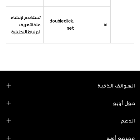
تستخدم لإنشاء
doubleclick.
id
ملفاتتعريف
net
الارتباط التحليلية
الهواتف الذكية
OPPO A5 Pro
حول أوبو
OPPO Reno13 F 5G
قصتنا
الدعم
OPPO Reno12 F
التكنولوجيا
اتصل بنا
OPPO Reno12 F 5G
مجتمع أوبو