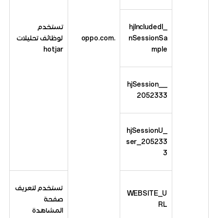
_hjIncludedI
تستخدم
nSessionSa
.oppo.com
لوظائف تحليلات
hotjar
mple
_hjSession_
2052333
_hjSessionU
ser_205233
3
تستخدم لتعريف
WEBSITE_U
صفحة
RL
المشاهدة