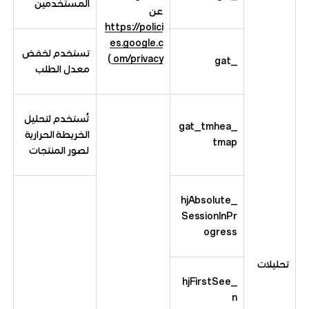
المستخدمين
عن
https://polici
es.google.c
تستخدم لخفض
)
om/privacy
_gat
معدل الطلب
تُستخدم لتحليل
_gat_tmhea
الخريطة الحرارية
tmap
لصور المنتجات
_hjAbsolute
SessionInPr
ogress
تحليلات
_hjFirstSee
n