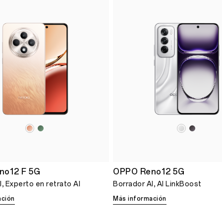
no12 F 5G
OPPO Reno12 5G
, Experto en retrato AI
Borrador AI, AI LinkBoost
ación
Más información