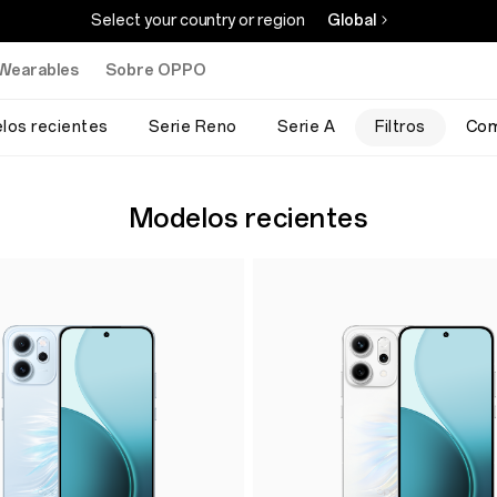
Select your country or region
Global
Wearables
Sobre OPPO
los recientes
Serie Reno
Serie A
Filtros
Com
Modelos recientes