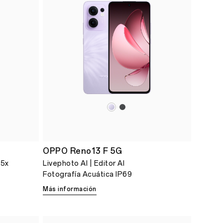
OPPO Reno13 F 5G
.5x
Livephoto AI | Editor AI
Fotografía Acuática IP69
Más información