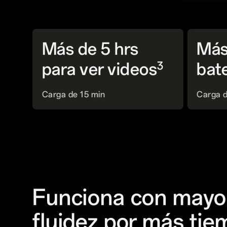
Más de 5 hrs
Más
3
para ver videos
bat
Carga de 15 min
Carga d
Funciona con mayo
fluidez por más ti