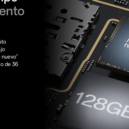
iento
uto
ajo
o nuevo"
to de 36