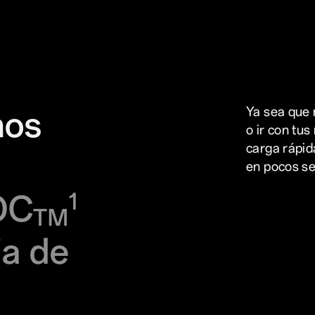
nos
Ya sea que 
o ir con tus
carga rápid
en pocos s
OC
1
TM
a de