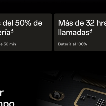
 del 50% de
Más de 32 hr
3
3
ería
llamadas
e 30 min
Batería al 100%
r
empo