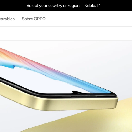
Select your country or region
Global
arables
Sobre OPPO