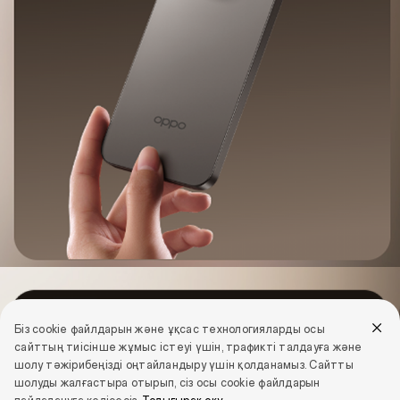
Біз cookie файлдарын және ұқсас технологияларды осы
сайттың тиісінше жұмыс істеуі үшін, трафикті талдауға және
Жоқ
шолу тәжірибеңізді оңтайландыру үшін қолданамыз. Сайтты
шолуды жалғастыра отырып, сіз осы cookie файлдарын