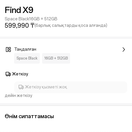
Find X9
Space Black
16GB + 512GB
599,990 ₸
(барлық салықтарды қоса алғанда)
Таңдалған
Space Black
16GB + 512GB
Жеткізу
Жеткізу қызметі жоқ
дейін жеткізу
Өнім сипаттамасы