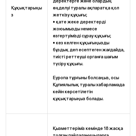
деректерге және олардың
Құқықтарыңы
өңделуі туралы ақпаратқа қол
з
жеткізу құқығы;
• қате жеке деректерді
жоюымызды немесе
өзгертуімізді сұрау құқығы;
• кез келген құқығыңызды
бұздық деп есептеген жағдайда,
тиісті реттеуші органға шағым
түсіру құқығы.
Еуропа тұрғыны болсаңыз, осы
Құпиялылық туралы хабарламада
кейін көрсетілетін
құқықтарыңыз болады.
Қызметтеріміз кемінде 18 жасқа
толған пайдаланушыларға