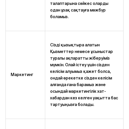
талаптарына сәйкес оларды
одан ұзақ сақтауға мәжбүр
боламыз.
Сізді қызықтыра алатын
Қызметтер немесе ұсыныстар
туралы ақпаратты жіберуіміз
мүмкін. Олай істеу үшін сізден
келісім алуымыз қажет болса,
Маркетинг
ондай әрекетке сізден келісім
алғанда ғана барамыз және
осындай маркетингілік хат-
хабардан кез келген уақытта бас
тартуыңызға болады.