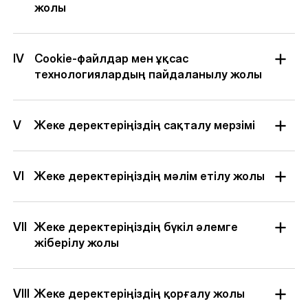
жолы
IV
Cookie-файлдар мен ұқсас
технологиялардың пайдаланылу жолы
V
Жеке деректеріңіздің сақталу мерзімі
VI
Жеке деректеріңіздің мәлім етілу жолы
VII
Жеке деректеріңіздің бүкіл әлемге
жіберілу жолы
VIII
Жеке деректеріңіздің қорғалу жолы