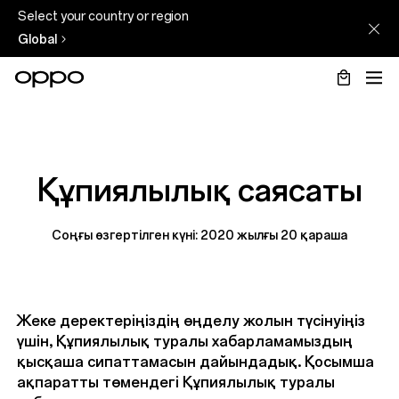
Select your country or region
Global
Құпиялылық саясаты
Соңғы өзгертілген күні: 2020 жылғы 20 қараша
Жеке деректеріңіздің өңделу жолын түсінуіңіз
үшін, Құпиялылық туралы хабарламамыздың
қысқаша сипаттамасын дайындадық. Қосымша
ақпаратты төмендегі Құпиялылық туралы