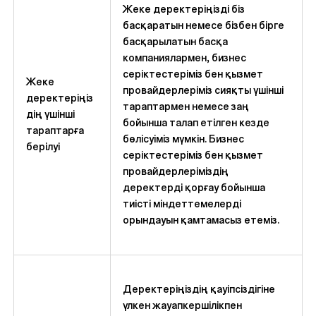
Жеке деректеріңізді біз
басқаратын немесе бізбен бірге
басқарылатын басқа
компаниялармен, бизнес
серіктестеріміз бен қызмет
Жеке
провайдерлеріміз сияқты үшінші
деректеріңіз
тараптармен немесе заң
дің үшінші
бойынша талап етілген кезде
тараптарға
бөлісуіміз мүмкін. Бизнес
берілуі
серіктестеріміз бен қызмет
провайдерлеріміздің
деректерді қорғау бойынша
тиісті міндеттемелерді
орындауын қамтамасыз етеміз.
Деректеріңіздің қауіпсіздігіне
үлкен жауапкершілікпен