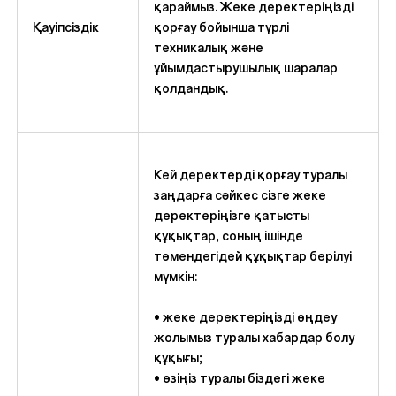
қараймыз. Жеке деректеріңізді
Қауіпсіздік
қорғау бойынша түрлі
техникалық және
ұйымдастырушылық шаралар
қолдандық.
Кей деректерді қорғау туралы
заңдарға сәйкес сізге жеке
деректеріңізге қатысты
құқықтар, соның ішінде
төмендегідей құқықтар берілуі
мүмкін:
• жеке деректеріңізді өңдеу
жолымыз туралы хабардар болу
құқығы;
• өзіңіз туралы біздегі жеке