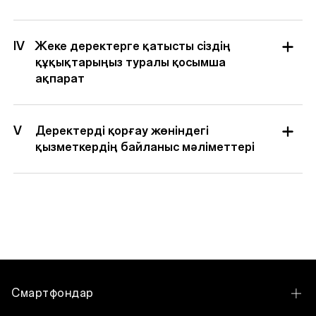
IV
Жеке деректерге қатысты сіздің
құқықтарыңыз туралы қосымша
ақпарат
V
Деректерді қорғау жөніндегі
қызметкердің байланыс мәліметтері
Смартфондар