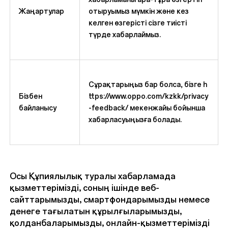
Жаңартулар
отыруымыз мүмкін және кез
келген өзгерісті сізге тиісті
түрде хабарлаймыз.
Сұрақтарыңыз бар болса, бізге
h
Бізбен
ttps://www.oppo.com/kzkk/privacy
байланысу
-feedback/
мекенжайы бойынша
хабарласуыңызға болады.
Осы Құпиялылық туралы хабарламада
қызметтерімізді, соның ішінде веб-
сайттарымызды, смартфондарымызды немесе
денеге тағылатын құрылғыларымызды,
қолданбаларымызды, онлайн-қызметтерімізді