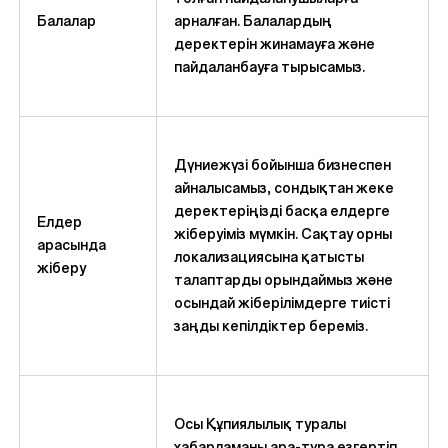
Балалар
арналған. Балалардың
деректерін жинамауға және
пайдаланбауға тырысамыз.
Дүниежүзі бойынша бизнеспен
айналысамыз, сондықтан жеке
деректеріңізді басқа елдерге
Елдер
жіберуіміз мүмкін. Сақтау орны
арасында
локализациясына қатысты
жіберу
талаптарды орындаймыз және
осындай жіберілімдерге тиісті
заңды кепілдіктер береміз.
Осы Құпиялылық туралы
хабарламаны ара-тұра өзгертіп