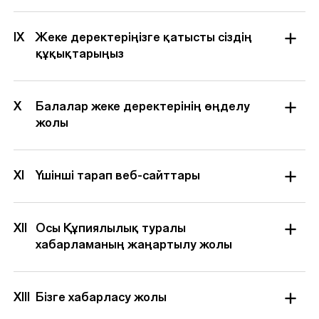
IX
Жеке деректеріңізге қатысты сіздің
құқықтарыңыз
X
Балалар жеке деректерінің өңделу
жолы
XI
Үшінші тарап веб-сайттары
XII
Осы Құпиялылық туралы
хабарламаның жаңартылу жолы
XIII
Бізге хабарласу жолы