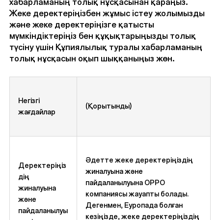
хабарламаның толық нұсқасынан қараңыз.
Жеке деректеріңізбен жұмыс істеу жолымызды
және жеке деректеріңізге қатысты
мүмкіндіктеріңіз бен құқықтарыңызды толық
түсіну үшін Құпиялылық туралы хабарламаның
толық нұсқасын оқып шыққаныңыз жөн.
Негізгі
(Қорытынды)
жағдайлар
Әдетте жеке деректеріңіздің
Деректеріңіз
жиналуына және
дің
пайдаланылуына OPPO
жиналуына
компаниясы жауапты болады.
және
Дегенмен, Еуропада болған
пайдаланылуы
кезіңізде, жеке деректеріңіздің