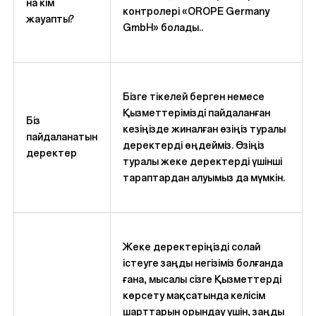
на кім
контролері «OROPE Germany
жауапты?
GmbH» болады..
Бізге тікелей берген немесе
Қызметтерімізді пайдаланған
Біз
кезіңізде жиналған өзіңіз туралы
пайдаланатын
деректерді өңдейміз. Өзіңіз
деректер
туралы жеке деректерді үшінші
тараптардан алуымыз да мүмкін.
Жеке деректеріңізді солай
істеуге заңды негізіміз болғанда
ғана, мысалы сізге Қызметтерді
көрсету мақсатында келісім
шарттарын орындау үшін, заңды