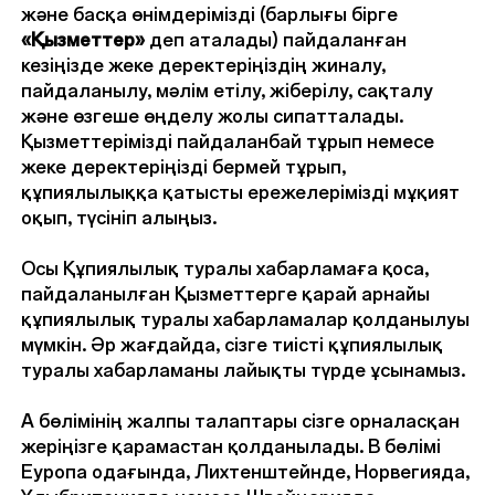
және басқа өнімдерімізді (барлығы бірге
«Қызметтер»
деп аталады) пайдаланған
кезіңізде жеке деректеріңіздің жиналу,
пайдаланылу, мәлім етілу, жіберілу, сақталу
және өзгеше өңделу жолы сипатталады.
Қызметтерімізді пайдаланбай тұрып немесе
жеке деректеріңізді бермей тұрып,
құпиялылыққа қатысты ережелерімізді мұқият
оқып, түсініп алыңыз.
Осы Құпиялылық туралы хабарламаға қоса,
пайдаланылған Қызметтерге қарай арнайы
құпиялылық туралы хабарламалар қолданылуы
мүмкін. Әр жағдайда, сізге тиісті құпиялылық
туралы хабарламаны лайықты түрде ұсынамыз.
А бөлімінің жалпы талаптары сізге орналасқан
жеріңізге қарамастан қолданылады. В бөлімі
Еуропа одағында, Лихтенштейнде, Норвегияда,