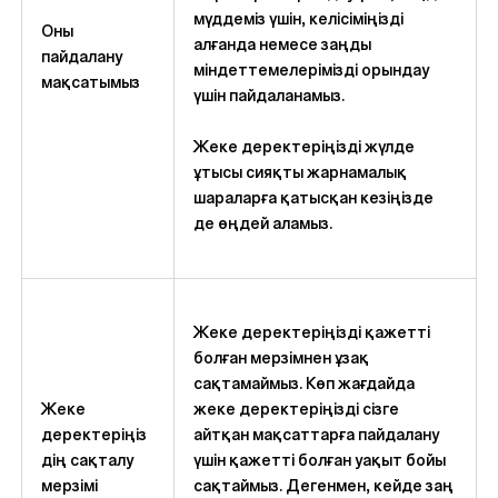
мүддеміз үшін, келісіміңізді
Оны
алғанда немесе заңды
пайдалану
міндеттемелерімізді орындау
мақсатымыз
үшін пайдаланамыз.
Жеке деректеріңізді жүлде
ұтысы сияқты жарнамалық
шараларға қатысқан кезіңізде
де өңдей аламыз.
Жеке деректеріңізді қажетті
болған мерзімнен ұзақ
сақтамаймыз. Көп жағдайда
Жеке
жеке деректеріңізді сізге
деректеріңіз
айтқан мақсаттарға пайдалану
дің сақталу
үшін қажетті болған уақыт бойы
мерзімі
сақтаймыз. Дегенмен, кейде заң