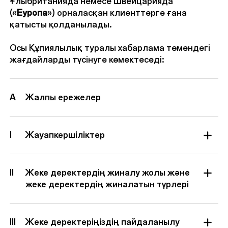
Ұлыбританияда немесе Швейцарияда
(«
Еуропа
») орналасқан клиенттерге ғана
қатысты қолданылады.
Осы Құпиялылық туралы хабарлама төмендегі
жағдайларды түсінуге көмектеседі:
A
Жалпы ережелер
I
Жауапкершіліктер
II
Жеке деректердің жиналу жолы және
жеке деректердің жиналатын түрлері
III
Жеке деректеріңіздің пайдаланылу