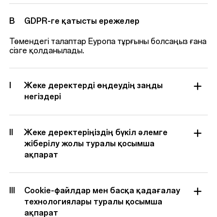
B
GDPR-ге қатысты ережелер
Төмендегі талаптар Еуропа тұрғыны болсаңыз ғана
сізге қолданылады.
I
Жеке деректерді өңдеудің заңды
негіздері
II
Жеке деректеріңіздің бүкіл әлемге
жіберілу жолы туралы қосымша
ақпарат
III
Cookie-файлдар мен басқа қадағалау
технологиялары туралы қосымша
ақпарат