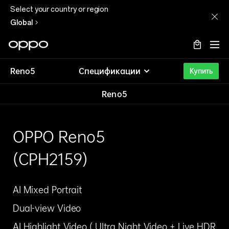
Select your country or region
Global
Reno5
Спецификации
Купить
OPPO
Reno5
Reno5
OPPO Reno5
(CPH2159)
AI Mixed Portrait
Dual-view Video
AI Highlight Video ( Ultra Night Video + Live HDR