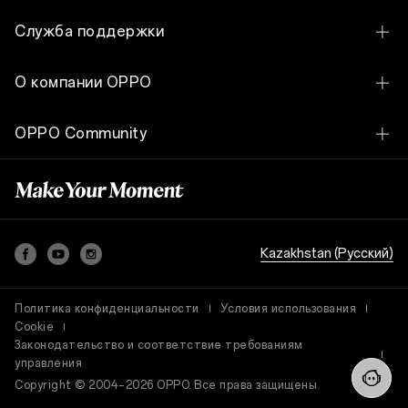
OPPO Enco Air3 Pro
Онлайн магазины
OPPO Reno15 5G
Служба поддержки
OPPO Band
OPPO Reno15 F 5G
Служба поддержки
О компании OPPO
OPPO A6c
Сервисный центр
Наша история
OPPO A6 Pro
OPPO Community
Обновление ПО
Качество нового уровня
OPPO A6s
OPPO Community
Статус гарантии
Пресс центр
OPPO A6
FAQ
OPPO A6x
Security Response Center
Kazakhstan (Pусский)
OPPO A5i
Условия гарантии
Все смартфоны
Политика конфиденциальности
Условия использования
Cookie
Законодательство и соответствие требованиям
управления
Copyright © 2004–2026 OPPO. Все права защищены.