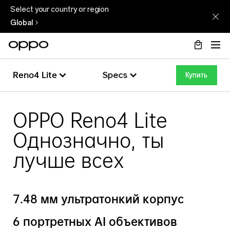
Select your country or region
Global
Reno4 Lite
Specs
Купить
Reno4 Lite
Обзор
OPPO Reno4 Lite
Однозначно, ты
Спецификации
Reno4 Pro
лучше всех
7.48 мм ультратонкий корпус
6 портретных AI объективов