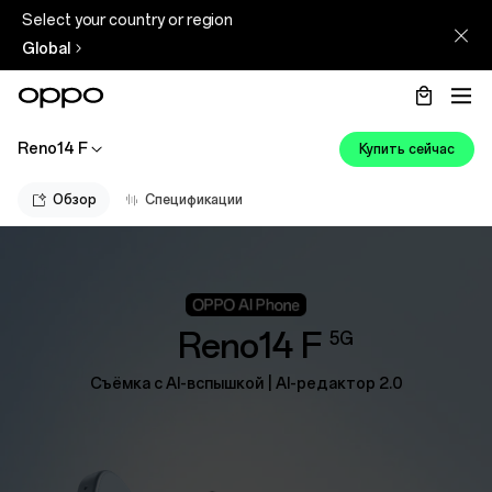
Select your country or region
Global
Reno14 F
Купить сейчас
Обзор
Спецификации
Reno14 F
5G
Cъёмка с AI-вспышкой | AI-редактор 2.0