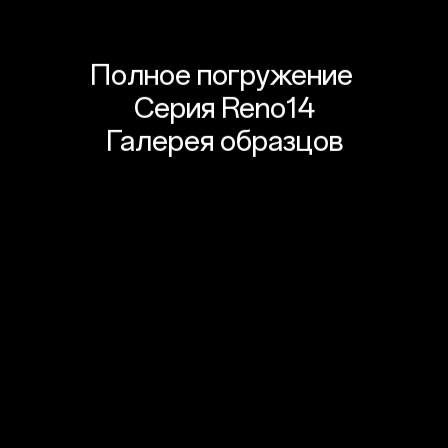
Полное погружение
Серия Reno14
Оцените вспышку
Галерея образцов