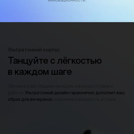
инновационности.
Ультратонкий корпус
Танцуйте с лёгкостью
в каждом шаге
Лёгкая в руке, гладкая на ощупь и всегда готовая к
работе.
Ультратонкий дизайн гармонично дополнит ваш
образ для вечеринок
, сохраняя и мощность, и стиль.