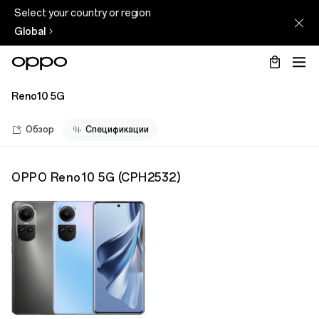
Select your country or region
Global
Reno10 5G
Обзор
Спецификации
OPPO Reno10 5G
(
CPH2532
)