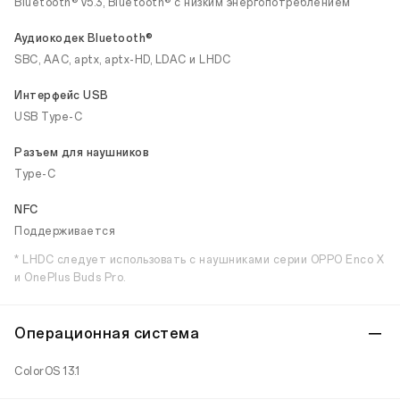
Bluetooth® v5.3, Bluetooth® с низким энергопотреблением
Аудиокодек Bluetooth®
SBC, AAC, aptx, aptx-HD, LDAC и LHDC
Интерфейс USB
USB Type-C
Разъем для наушников
Type-C
NFC
Поддерживается
* LHDC следует использовать с наушниками серии OPPO Enco X
и OnePlus Buds Pro.
Операционная система
ColorOS 13.1