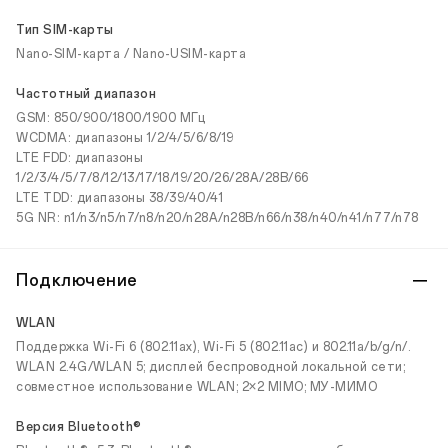
Тип SIM-карты
Nano-SIM-карта / Nano-USIM-карта
Частотный диапазон
GSM: 850/900/1800/1900 МГц
WCDMA: диапазоны 1/2/4/5/6/8/19
LTE FDD: диапазоны
1/2/3/4/5/7/8/12/13/17/18/19/20/26/28A/28B/66
LTE TDD: диапазоны 38/39/40/41
5G NR: n1/n3/n5/n7/n8/n20/n28A/n28B/n66/n38/n40/n41/n77/n78
Подключение
WLAN
Поддержка Wi-Fi 6 (802.11ax), Wi-Fi 5 (802.11ac) и 802.11a/b/g/n/.
WLAN 2.4G/WLAN 5; дисплей беспроводной локальной сети;
совместное использование WLAN; 2×2 MIMO; МУ-МИМО
Версия Bluetooth®