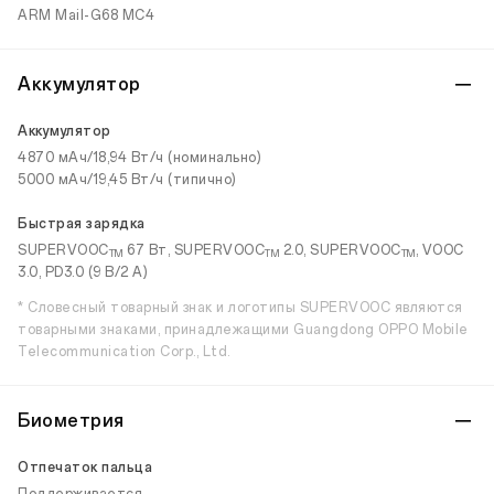
ARM Mail-G68 MC4
Аккумулятор
Аккумулятор
4870 мАч/18,94 Вт/ч (номинально)
5000 мАч/19,45 Вт/ч (типично)
Быстрая зарядка
SUPERVOOC
67 Вт, SUPERVOOC
2.0, SUPERVOOC
, VOOC
TM
TM
TM
3.0, PD3.0 (9 В/2 А)
* Словесный товарный знак и логотипы SUPERVOOC являются
товарными знаками, принадлежащими Guangdong OPPO Mobile
Telecommunication Corp., Ltd.
Биометрия
Отпечаток пальца