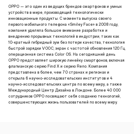
одним
OPPO — это один из ведущих брендов смартфонов и умных
из
устройств в мире, производящий технологически
первых
инновационные продукты. С момента выпуска своего
на
первого мобильного телефона «Smiley Face» в 2008 году,
адаптированной
мобильной
компания уделяла большое внимание разработке и
Пресса
платформе
внедрению прорывных технологий в индустрии, таких как
·
10-кратный гибридный зум без потери качества, технология
декабр
быстрой зарядки VOOC, экран с частотой обновления 120 Гц,
1
01,
операционная система Color OS. На сегодняшний день
декабря
2021
2021,
OPPO представляет широкую линейку смартфонов, включая
ШЕНЬЧЖЕНЬ,
флагманскую серию Find X и серию Reno. Компания
КИТАЙ
.
представлена в более, чем 70 странах и регионах и
На
открыла 6 научно-исследовательских институтов и 4
мероприятии
научно-исследовательских центра по всему миру, а также
Qualcomm
Международный Центр Дизайна в Лондоне. Более 40 000
Snapdragon
Tech
сотрудников OPPO посвящают себя созданию технологий,
Summit
совершенствующих жизнь пользователей по всему миру.
2021
OPPO
объявила
о
выпуске
в