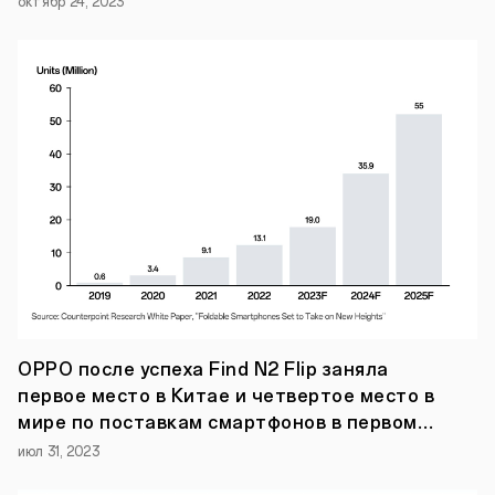
октябр 24, 2023
Snapdragon.
OPPO после успеха Find N2 Flip заняла
первое место в Китае и четвертое место в
мире по поставкам смартфонов в первом
полугодии 2023 года.
июл 31, 2023