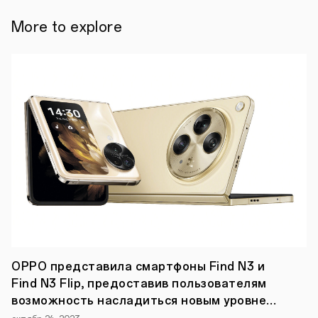
первом
квартале
More to explore
2022
года
нового
флагманского
смартфона
на
базе
мобильной
платформы
Snapdragon®
8
Gen
1.
Это
делает
OPPO
одной
из
первых
компаний,
OPPO представила смартфоны Find N3 и
которые
Find N3 Flip, предоставив пользователям
адаптируют
новейшую
возможность насладиться новым уровнем
платформу
технологий для складных смартфонов