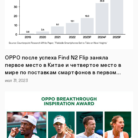
по
футболу.
Без
складок,
как
у
других.
Эта
фраза
из
промо-
OPPO после успеха Find N2 Flip заняла
роликов
первое место в Китае и четвертое место в
новинки,
которая
мире по поставкам смартфонов в первом
сообщает
полугодии 2023 года.
июл 31, 2023
об
одном
из
самых
любопытных
преимуществ
новинки
(впрочем,
их
еще
весьма