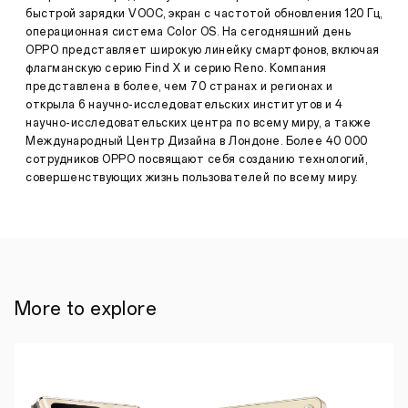
5
2023
быстрой зарядки VOOC, экран с частотой обновления 120 Гц,
мая
операционная система Color OS. На сегодняшний день
2023
г.
OPPO представляет широкую линейку смартфонов, включая
Казахстан.
флагманскую серию Find X и серию Reno. Компания
Один
представлена в более, чем 70 странах и регионах и
из
открыла 6 научно-исследовательских институтов и 4
ведущих
научно-исследовательских центра по всему миру, а также
мировых
Международный Центр Дизайна в Лондоне. Более 40 000
брендов
смартфонов
сотрудников OPPO посвящают себя созданию технологий,
и
совершенствующих жизнь пользователей по всему миру.
умной
электроники
OPPO
представил
на
рынке
Казахстана
новую
More to explore
модель
складного
смартфона.
OPPO
Find
N2
Flip