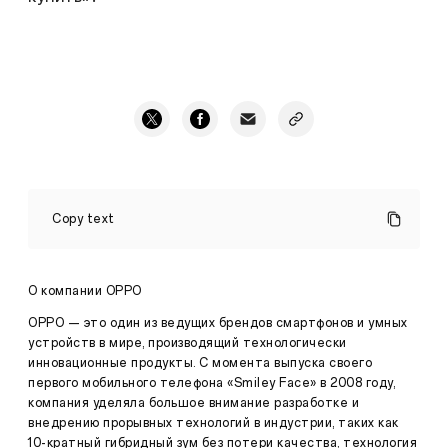
OPPO
предлагает
Copy text
открыть
летний
сезон
без
О компании OPPO
складок!
Идеальные
OPPO — это один из ведущих брендов смартфонов и умных
формы
устройств в мире, производящий технологически
от
инновационные продукты. С момента выпуска своего
мирового
первого мобильного телефона «Smiley Face» в 2008 году,
бренда
смартфонов.
компания уделяла большое внимание разработке и
Пресса
внедрению прорывных технологий в индустрии, таких как
·
ма 05,
10-кратный гибридный зум без потери качества, технология