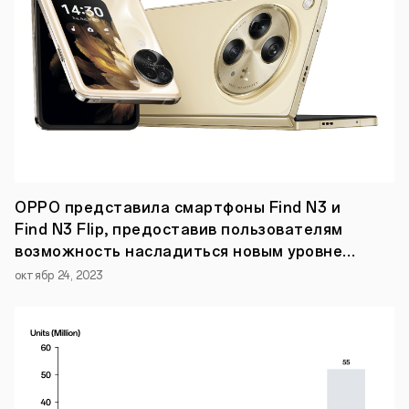
-
одна
из
самых
ожидаемых
новинок
сезона.
Её
достоинства
уже
не
раз
обсудили
OPPO представила смартфоны Find N3 и
hitech-
Find N3 Flip, предоставив пользователям
блогеры
и
возможность насладиться новым уровнем
она
технологий для складных смартфонов
октябр 24, 2023
засветилась
даже
в
рекламе
одного
из
самых
знаменитых
чемпионатов