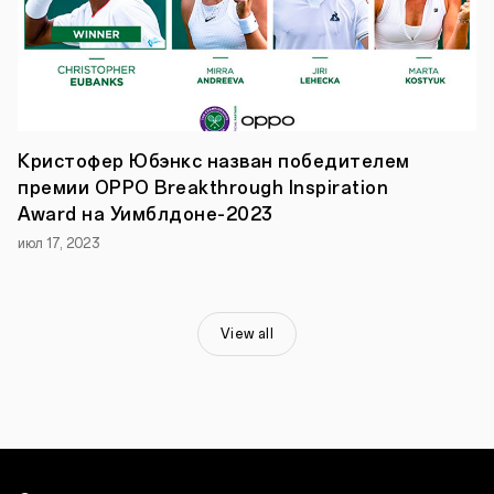
много).
Малая
популярность
других
подобных
смартфонов
обусловлена
в
том
Кристофер Юбэнкс назван победителем
числе
премии OPPO Breakthrough Inspiration
тем,
что
Award на Уимблдоне-2023
при
июл 17, 2023
раскладывании
на
экране
остаётся
очень
View all
заметная
складка
–
заметная
и
визуально,
и
тактильно.
Пользоваться