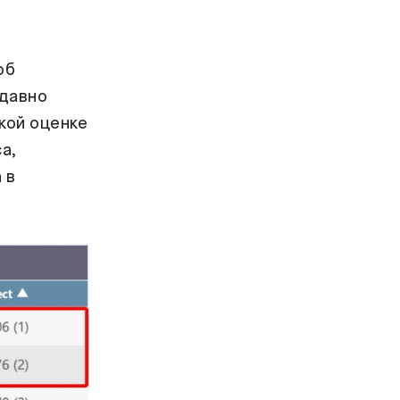
об
едавно
кой оценке
а,
 в