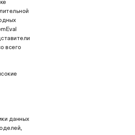
тке
слительной
родных
emEval
дставители
о всего
ысокие
й
ики данных
моделей,