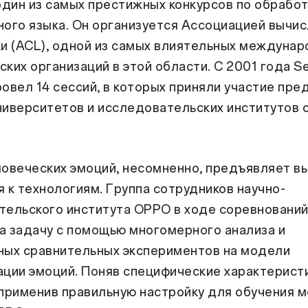
один из самых престижных конкурсов по обрабо
ного языка. Он организуется Ассоциацией вычи
ки (ACL), одной из самых влиятельных междуна
ких организаций в этой области. С 2001 года S
овел 14 сессий, в которых приняли участие пре
иверситетов и исследовательских институтов с
ловеческих эмоций, несомненно, предъявляет в
 к технологиям. Группа сотрудников научно-
тельского института OPPO в ходе соревновани
а задачу с помощью многомерного анализа и
ных сравнительных экспериментов на модели
ации эмоций. Поняв специфические характерист
 применив правильную настройку для обучения 