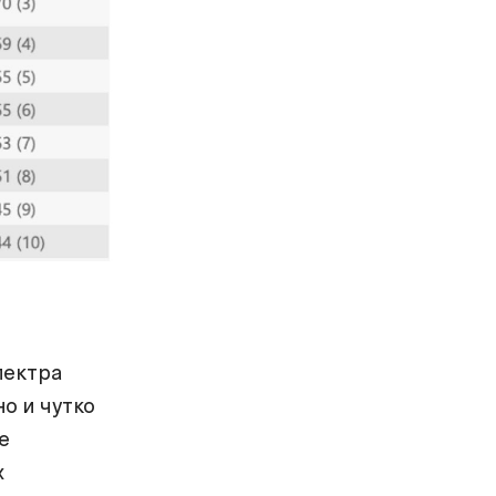
пектра
о и чутко
е
х