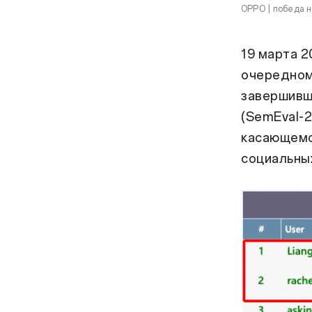
OPPO | победа н
19 марта 2
очередном
завершивш
(SemEval-2
касающемс
социальных