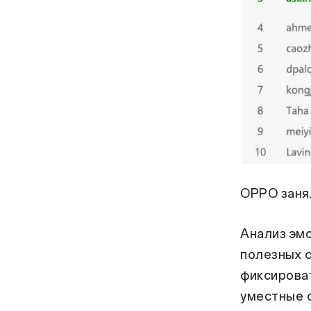
OPPO заня
Анализ эм
полезных с
фиксирова
уместные о