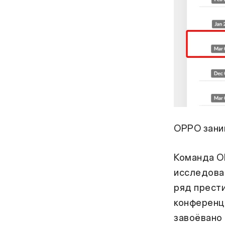
OPPO зани
Команда O
исследова
ряд прести
конференц
завоёвано 