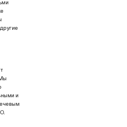
ьми
же
ы
 другие
ет
 Мы
о
ьными и
речевым
O.