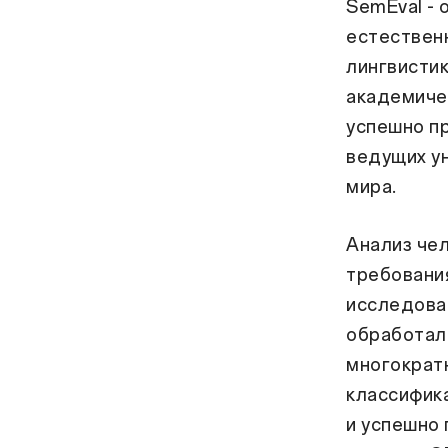
SemEval - 
естествен
лингвисти
академичес
успешно пр
ведущих ун
мира.
Анализ че
требования
исследова
обработал
многократ
классифик
и успешно