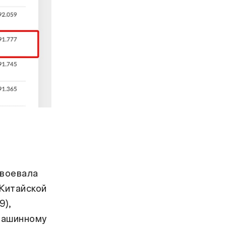
авоевала
 Китайской
9),
 машинному