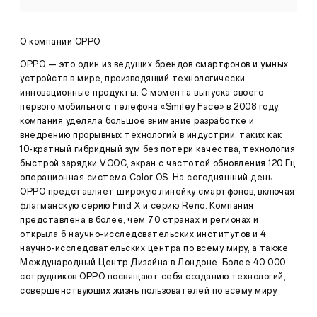
OPPO
Пресса
Reno3
·
О компании OPPO
декабр
Новая
26,
OPPO — это один из ведущих брендов смартфонов и умных
эра
2019
устройств в мире, производящий технологически
видео-
инновационные продукты. С момента выпуска своего
смартфонов
первого мобильного телефона «Smiley Face» в 2008 году,
5G
Ханчжоу,
компания уделяла большое внимание разработке и
Китай,
внедрению прорывных технологий в индустрии, таких как
26
10-кратный гибридный зум без потери качества, технология
декабря
быстрой зарядки VOOC, экран с частотой обновления 120 Гц,
2019
операционная система Color OS. На сегодняшний день
года.
Сегодня
OPPO представляет широкую линейку смартфонов, включая
в
флагманскую серию Find X и серию Reno. Компания
Ханчжоу
представлена в более, чем 70 странах и регионах и
OPPO
открыла 6 научно-исследовательских институтов и 4
официально
научно-исследовательских центра по всему миру, а также
представила
Международный Центр Дизайна в Лондоне. Более 40 000
Reno3
и
сотрудников OPPO посвящают себя созданию технологий,
Reno3
совершенствующих жизнь пользователей по всему миру.
Pro,
первые