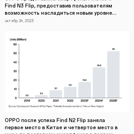
тепла.
Find N3 Flip, предоставив пользователям
В
серия
возможность насладиться новым уровнем
OPPO
технологий для складных смартфонов
октябр 24, 2023
Reno3
реализована
технология
Ultra
Steady
2.0,
которая
поможет
пользователям
снимать
видеоролики
с
великолепной
стабильностью
кадра
и
в
помещении,
и
на
OPPO после успеха Find N2 Flip заняла
улице.
первое место в Китае и четвертое место в