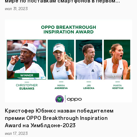
мире по поставкам смартфонов в первом
полугодии 2023 года.
июл 31, 2023
Кристофер Юбэнкс назван победителем
премии OPPO Breakthrough Inspiration
Award на Уимблдоне-2023
июл 17, 2023