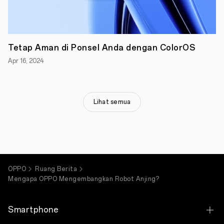
dan
pertanyaan
lain!
Berikut
yang
dapat
Tetap Aman di Ponsel Anda dengan ColorOS
kami
Apr 16, 2024
gali…
Pertanyaan
pertama,
siapa
nama
Lihat semua
anjing
ini?
Q
uadrupedal
R
obotic
with
I
ntelligent
C
ontroller
atau
OPPO
Ruang Berita
ringkasnya
Mengapa OPPO Mengembangkan Robot Anjing?
QRIC.
Smartphone