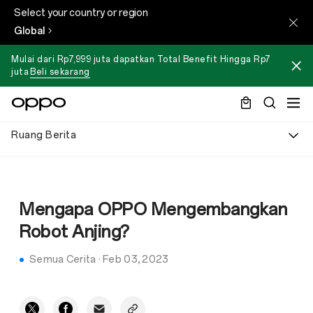
Select your country or region
Global
Mulai dari Rp7,999 juta dapatkan Total Benefit Hingga Rp7
juta
Beli sekarang
Ruang Berita
Mengapa OPPO Mengembangkan
Robot Anjing?
Semua Cerita
·
Feb 03, 2023