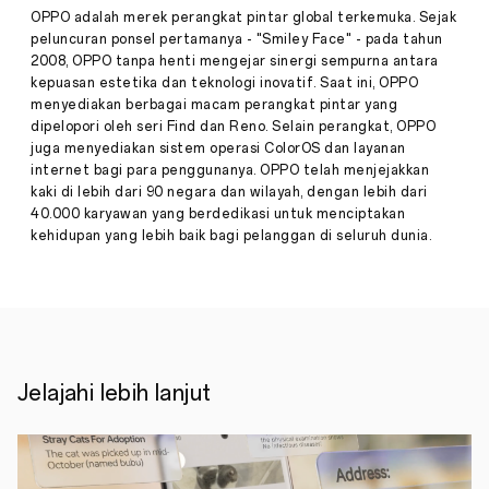
Ketika
03,
OPPO adalah merek perangkat pintar global terkemuka. Sejak
Anda
2023
peluncuran ponsel pertamanya - "Smiley Face" - pada tahun
memikirkan
2008, OPPO tanpa henti mengejar sinergi sempurna antara
OPPO,
kepuasan estetika dan teknologi inovatif. Saat ini, OPPO
apa
hal
menyediakan berbagai macam perangkat pintar yang
pertama
dipelopori oleh seri Find dan Reno. Selain perangkat, OPPO
yang
juga menyediakan sistem operasi ColorOS dan layanan
terlintas
internet bagi para penggunanya. OPPO telah menjejakkan
di
kaki di lebih dari 90 negara dan wilayah, dengan lebih dari
pikiran
Anda?
40.000 karyawan yang berdedikasi untuk menciptakan
Smartphone
kehidupan yang lebih baik bagi pelanggan di seluruh dunia.
premium
yang
andal?
Perangkat
audio
berkualitas?
Tablet
yang
Jelajahi lebih lanjut
ramping
dan
ringan?
Apa
pun