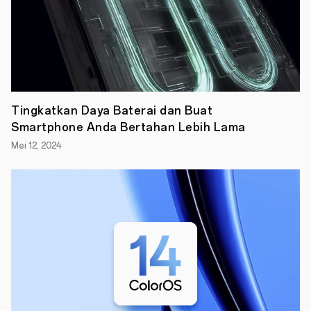
memiliki
beberapa
pertanyaan,
kenapa
OPPO
mengembangkan
robot
anjing
?
Baru-
Tingkatkan Daya Baterai dan Buat
baru
Smartphone Anda Bertahan Lebih Lama
ini
kami
Mei 12, 2024
bertemu
dengan
Sheng
Cheng,
manajer
produk
Tim
Teknologi
Canggih
OPPO
untuk
mengajukan
pertanyaan
ini