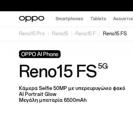
Smartphones
Tablets
Ακουστι
Reno15 Pro
Reno15
Reno15 F
Reno15 FS
5G
Reno15 FS
Κάμερα Selfie 50MP με υπερευρυγώνιο φακό
AI Portrait Glow
Μεγάλη μπαταρία 6500mAh