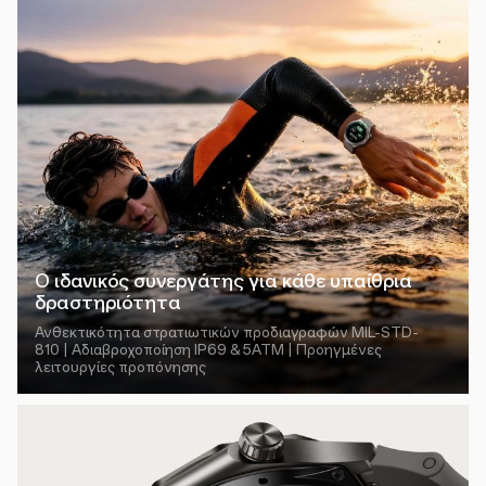
Ο ιδανικός συνεργάτης για κάθε υπαίθρια
δραστηριότητα
Ανθεκτικότητα στρατιωτικών προδιαγραφών MIL-STD-
810 | Αδιαβροχοποίηση IP69 & 5ATM | Προηγμένες
λειτουργίες προπόνησης