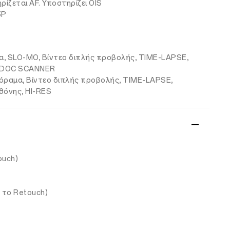
ρίζεται AF. Υποστηρίζει OIS
3P
μα, SLO-MO, Βίντεο διπλής προβολής, TIME-LAPSE,
o, DOC SCANNER
όραμα, Βίντεο διπλής προβολής, TIME-LAPSE,
όνης, HI-RES
ouch)
ο το Retouch)