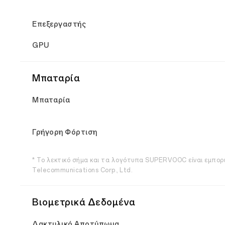
Επεξεργαστής
GPU
Μπαταρία
Μπαταρία
Γρήγορη Φόρτιση
* Το λεκτικό σήμα και τα λογότυπα SUPERVOOC είναι εμπο
Telecommunications Corp., Ltd.
Βιομετρικά Δεδομένα
Δακτυλικό Αποτύπωμα