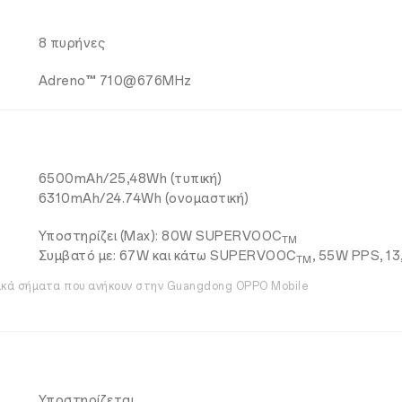
8 πυρήνες
Adreno™ 710@676MHz
6500mAh/25,48Wh (τυπική)
6310mAh/24.74Wh (ονομαστική)
Υποστηρίζει (Max): 80W SUPERVOOC
TM
Συμβατό με: 67W και κάτω SUPERVOOC
, 55W PPS, 1
TM
ρικά σήματα που ανήκουν στην Guangdong OPPO Mobile
Υποστηρίζεται