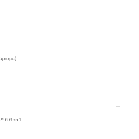
άρισμα)
® 6 Gen 1