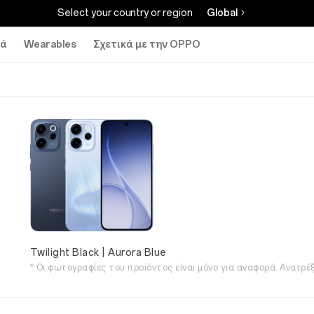
Select your country or region
Global
κά
Wearables
Σχετικά με την OPPO
Twilight Black | Aurora Blue
* Οι φωτογραφίες του προϊόντος είναι μόνο για αναφορά. Ανατρέ