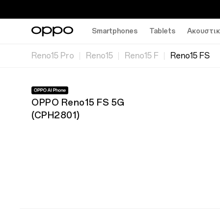
Smartphones
Tablets
Ακουστι
Reno15 Pro
Reno15
Reno15 F
Reno15 FS
OPPO Reno15 FS 5G
(
CPH2801
)