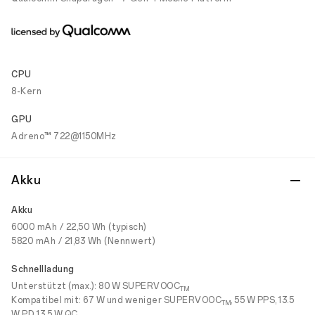
CPU
8-Kern
GPU
Adreno™ 722@1150MHz
Akku
Akku
6000 mAh / 22,50 Wh (typisch)
5820 mAh / 21,83 Wh (Nennwert)
Schnellladung
Unterstützt (max.): 80 W SUPERVOOC
TM
Kompatibel mit: 67 W und weniger SUPERVOOC
, 55 W PPS, 13.5
TM
W PD, 13.5 W QC