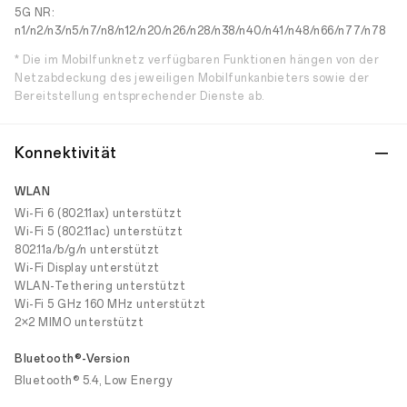
5G NR:
n1/n2/n3/n5/n7/n8/n12/n20/n26/n28/n38/n40/n41/n48/n66/n77/n78
* Die im Mobilfunknetz verfügbaren Funktionen hängen von der
Netzabdeckung des jeweiligen Mobilfunkanbieters sowie der
Bereitstellung entsprechender Dienste ab.
Konnektivität
WLAN
Wi-Fi 6 (802.11ax) unterstützt
Wi-Fi 5 (802.11ac) unterstützt
802.11a/b/g/n unterstützt
Wi-Fi Display unterstützt
WLAN-Tethering unterstützt
Wi-Fi 5 GHz 160 MHz unterstützt
2×2 MIMO unterstützt
Bluetooth®-Version
Bluetooth® 5.4, Low Energy