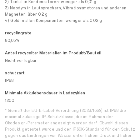
2) Tantal in Kondensatoren: weniger als 0,01 g
3) Neodym in Lautsprechern, Vibrationsmotoren und anderen
Magneten: über 0,2 g
4) Gold in allen Komponenten: weniger als 0,02 g
recyclingrate
80,05%
Anteil recycelter Materialien im Produkt/Bauteil
Nicht verfügbar
schutzart
IP68
Minimale Akkulebensdauer in Ladezyklen
1200
* Gemäß der EU-E-Label-Verordnung (2023/1669) ist IP68 die
maximal zulässige IP-Schutzklasse, die im Rahmen der
Ökodesign-Parameter angezeigt werden darf. Obwohl dieses
Produkt getestet wurde und den IP69K-Standard für den Schutz
gegen das Eindringen von Wasser unter hohem Druck und hoher