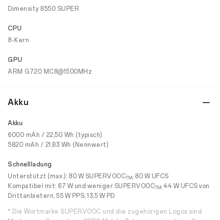
Dimensity 8550 SUPER
CPU
8-Kern
GPU
ARM G720 MC8@1500MHz
Akku
Akku
6000 mAh / 22,50 Wh (typisch)
5820 mAh / 21,83 Wh (Nennwert)
Schnellladung
Unterstützt (max.): 80 W SUPERVOOC
, 80 W UFCS
TM
Kompatibel mit: 67 W und weniger SUPERVOOC
, 44 W UFCS von
TM
Drittanbietern, 55 W PPS, 13,5 W PD
* Die Wortmarke SUPERVOOC und die zugehörigen Logos sind