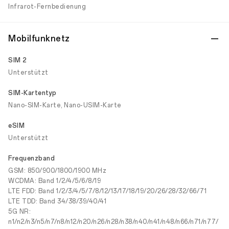
Infrarot-Fernbedienung
Mobilfunknetz
SIM 2
Unterstützt
SIM-Kartentyp
Nano-SIM-Karte, Nano-USIM-Karte
eSIM
Unterstützt
Frequenzband
GSM: 850/900/1800/1900 MHz
WCDMA: Band 1/2/4/5/6/8/19
LTE FDD: Band 1/2/3/4/5/7/8/12/13/17/18/19/20/26/28/32/66/71
LTE TDD: Band 34/38/39/40/41
5G NR:
n1/n2/n3/n5/n7/n8/n12/n20/n26/n28/n38/n40/n41/n48/n66/n71/n77/