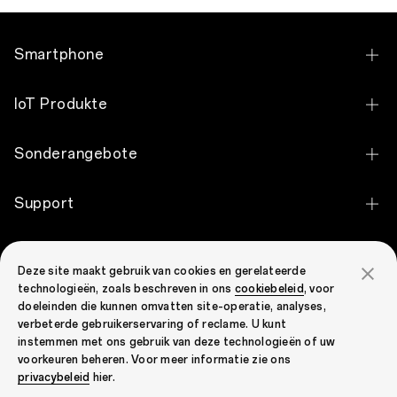
Smartphone
OPPO Reno16 Pro 5G
IoT Produkte
OPPO Reno16 5G
OPPO Pad 5
Sonderangebote
OPPO Reno16 FS 5G
OPPO Enco Clip2 Open Earbuds
Ermäßigung für Studenten
OPPO Reno16 F 5G
Support
OPPO Enco Air5
Rabatt für Schlüsselberufe
OPPO Find X9 Ultra
Kontaktiere uns
OPPO Enco Air5s
Über OPPO
Absolventen-Rabatt
OPPO Find X9 Pro
Deze site maakt gebruik van cookies en gerelateerde
Garantiestatus
OPPO Enco Air5 Pro
technologieën, zoals beschreven in ons
cookiebeleid
, voor
Mehr erfahren
OPPO Find X9
doeleinden die kunnen omvatten site-operatie, analyses,
FAQ
OPPO Enco Buds3 Pro
verbeterde gebruikerservaring of reclame. U kunt
OPPO Apex Guard
OPPO Reno15 Pro 5G
instemmen met ons gebruik van deze technologieën of uw
Service Versprechen
OPPO Watch S
voorkeuren beheren. Voor meer informatie zie ons
OPPO Reno15 5G
Germany(Deutsch)
privacybeleid
hier.
Security Response Center
OPPO Watch X3