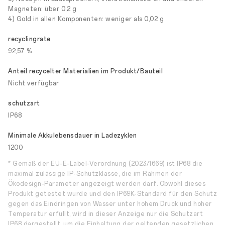
Magneten: über 0,2 g
4) Gold in allen Komponenten: weniger als 0,02 g
recyclingrate
92,57 %
Anteil recycelter Materialien im Produkt/Bauteil
Nicht verfügbar
schutzart
IP68
Minimale Akkulebensdauer in Ladezyklen
1200
* Gemäß der EU-E-Label-Verordnung (2023/1669) ist IP68 die
maximal zulässige IP-Schutzklasse, die im Rahmen der
Ökodesign-Parameter angezeigt werden darf. Obwohl dieses
Produkt getestet wurde und den IP69K-Standard für den Schutz
gegen das Eindringen von Wasser unter hohem Druck und hoher
Temperatur erfüllt, wird in dieser Anzeige nur die Schutzart
IP68 dargestellt, um die Einhaltung der geltenden gesetzlichen