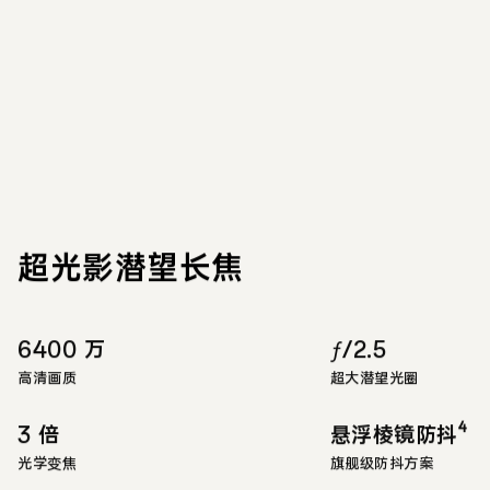
超光影潜望长焦
6400 万
ƒ/2.5
高清画质
超大潜望光圈
4
3 倍
悬浮棱镜防抖
光学变焦
旗舰级防抖方案