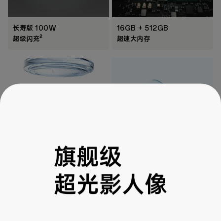
长寿版 100W
16GB + 512GB
2
超级闪充
超速大内存
旗舰级
索尼旗舰
ColorOS - 获鲁大师最流畅手
3
大底主摄
机系统
超光影人像