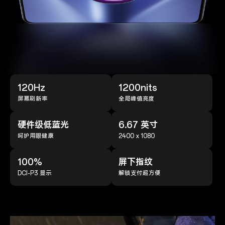
120Hz
1200nits
屏幕刷新率
全局峰值亮度
硬件级低蓝光
6.67 英寸
呵护用眼健康
2400 x 1080
100%
屏下指纹
DCI-P3 显示
解锁支付超方便