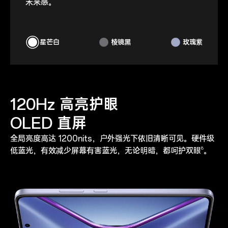
未来感。
未来感。
未来感。
星芒白
棱镜黑
玫瑰紫
120Hz 高亮护眼
OLED 直屏
全局亮度高达 1200nits，户外强光下依旧清晰可见。硬件级
8
低蓝光，有效减少屏幕有害蓝光，无论明暗，都呵护双眼
。