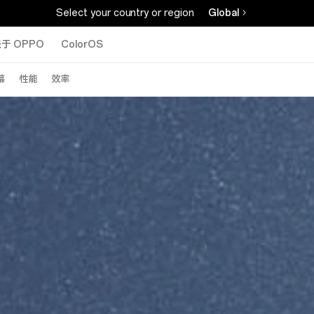
Select your country or region
Global
于 OPPO
ColorOS
幕
性能
效率