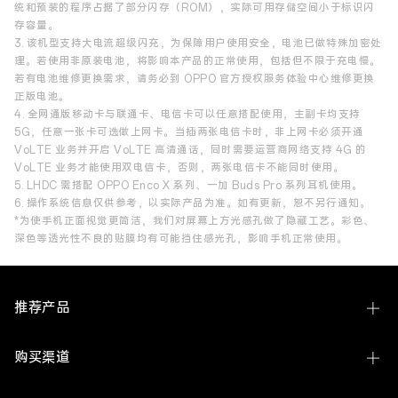
统和预装的程序占据了部分闪存（ROM），实际可用存储空间小于标识闪
存容量。
3. 该机型支持大电流超级闪充，为保障用户使用安全，电池已做特殊加密处
理。若使用非原装电池，将影响本产品的正常使用，包括但不限于充电慢。
若有电池维修更换需求，请务必到 OPPO 官方授权服务体验中心维修更换
正版电池。
4. 全网通版移动卡与联通卡、电信卡可以任意搭配使用，主副卡均支持
5G，任意一张卡可选做上网卡。当插两张电信卡时，非上网卡必须开通
VoLTE 业务并开启 VoLTE 高清通话，同时需要运营商网络支持 4G 的
VoLTE 业务才能使用双电信卡，否则，两张电信卡不能同时使用。
5. LHDC 需搭配 OPPO Enco X 系列、一加 Buds Pro 系列耳机使用。
6. 操作系统信息仅供参考，以实际产品为准。如有更新，恕不另行通知。
*为使手机正面视觉更简洁，我们对屏幕上方光感孔做了隐藏工艺。彩色、
深色等透光性不良的贴膜均有可能挡住感光孔，影响手机正常使用。
推荐产品
Find N6
购买渠道
Find X9 Ultra