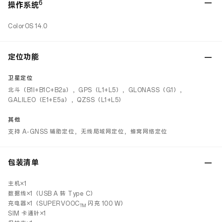
6
操作系统
ColorOS 14.0
定位功能
卫星定位
北斗（B1I+B1C+B2a），GPS（L1+L5），GLONASS（G1），
GALILEO（E1+E5a），QZSS（L1+L5）
其他
支持 A-GNSS 辅助定位，无线局域网定位，蜂窝网络定位
包装清单
主机×1
数据线×1（USB A 转 Type C）
充电器×1（SUPERVOOC
闪充 100 W）
TM
SIM 卡通针×1