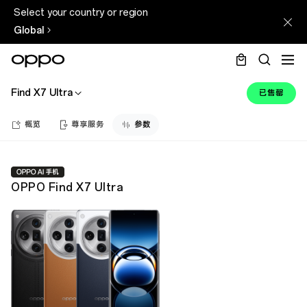
Select your country or region
Global
Find X7 Ultra
已售罄
概览
尊享服务
参数
OPPO Find X7 Ultra