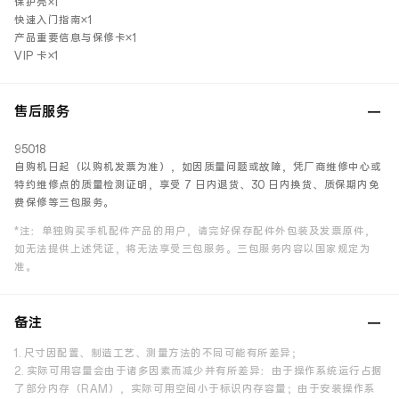
保护壳×1
快速入门指南×1
产品重要信息与保修卡×1
VIP 卡×1
售后服务
95018
自购机日起（以购机发票为准），如因质量问题或故障，凭厂商维修中心或
特约维修点的质量检测证明，享受 7 日内退货、30 日内换货、质保期内免
费保修等三包服务。
*注：单独购买手机配件产品的用户，请完好保存配件外包装及发票原件，
如无法提供上述凭证，将无法享受三包服务。三包服务内容以国家规定为
准。
备注
1. 尺寸因配置、制造工艺、测量方法的不同可能有所差异；
2. 实际可用容量会由于诸多因素而减少并有所差异：由于操作系统运行占据
了部分内存（RAM），实际可用空间小于标识内存容量；由于安装操作系