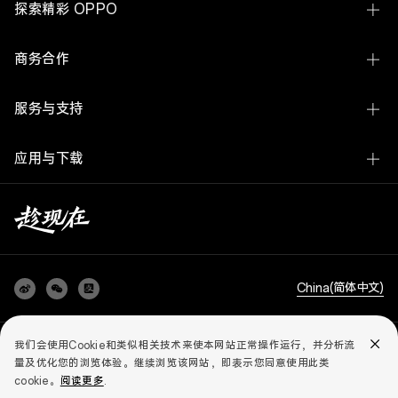
线下体验店
探索精彩 OPPO
Find X9s Pro
OPPO 商城
关于 OPPO
Reno16 系列
商务合作
官方授权网店
ColorOS
A7 Pro Max
企业业务
服务与支持
欢太
K15 Pro 系列
开放平台
联系我们
新闻中心
OPPO Pad 6
应用与下载
廉洁举报
服务中心查询
OPPO 社区
OPPO Watch X3
OPPO 商城 App
媒体联络
用户手册
加入我们
OPPO Enco X3
预装应用查询
采购平台
云服务
AI 手机白皮书
查看全部手机
OPPO 升级工具
以旧换新
China(简体中文)
知识产权
realme 升级工具
服务政策
可持续发展
OPPO 互联
隐私政策
儿童个人信息保护政策
用户协议
法务合规
我们会使用Cookie和类似相关技术来使本网站正常操作运行，并分析流
个人信息保护声明
智慧生活系列报告
知识产权
粤公网安备 44190002001935号
量及优化您的浏览体验。继续浏览该网站，即表示您同意使用此类
您如何评价OPPO官网?
OPPO O-Log 技术文档与工具
cookie。
阅读更多
.
© 2004 - 2026 OPPO 版权所有
粤ICP备08130115号
安全响应中心
安全隐私