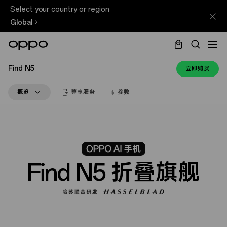
Select your country or region
Global
Find N5
立即购买
概览
尊享服务
参数
设计
屏幕
效率
性能
隐私
通信
Find N5
折叠旗舰
影像
ColorOS