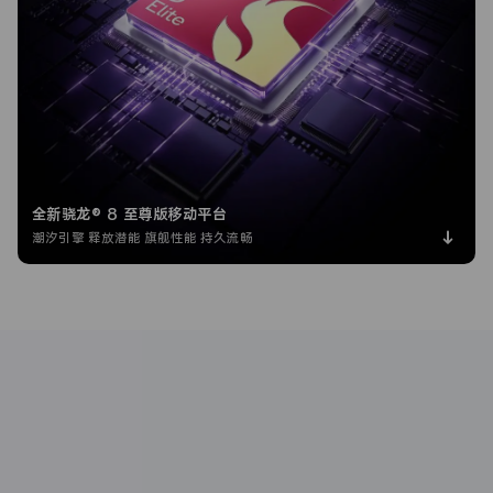
全新骁龙® 8 至尊版移动平台
潮汐引擎 释放潜能
旗舰性能 持久流畅