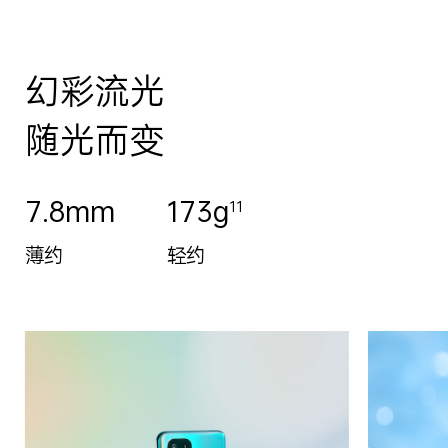
幻彩流光
随光而变
7.8mm
173g
11
薄约
轻约