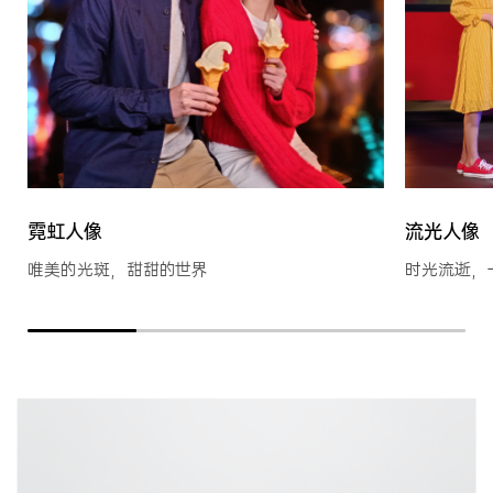
霓虹人像
流光人像
唯美的光斑，甜甜的世界
时光流逝，