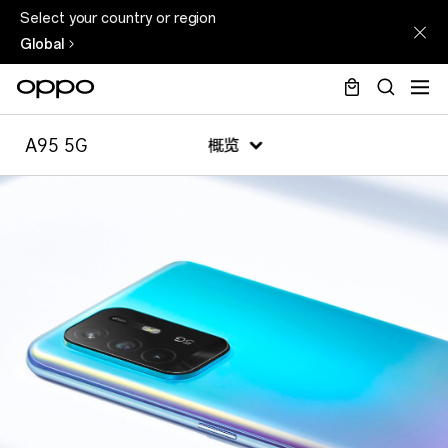
Select your country or region
Global
A95 5G
概览
A95 5G
概览
参数
产品对比
以旧换新