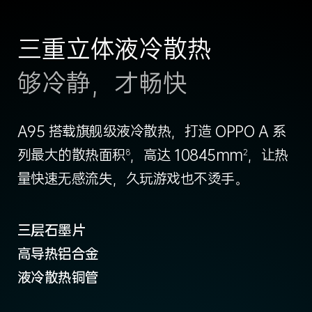
三重立体液冷散热
够冷静，才畅快
9
A95 搭载旗舰级液冷散热，打造 OPPO A 系
列最大的散热面积
，高达 10845mm
，让热
8
2
量快速无感流失，久玩游戏也不烫手。
10
三层石墨片
高导热铝合金
液冷散热铜管