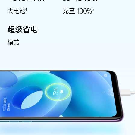
大电池
充至 100%
4
5
超级省电
模式
%
100