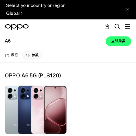
Select your country or region
Global
A6
立即购买
概览
参数
OPPO A6 5G
(
PLS120
)