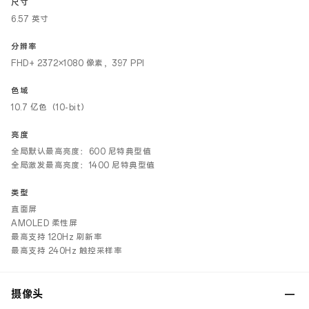
尺寸
6.57 英寸
分辨率
FHD+ 2372×1080 像素，397 PPI
色域
10.7 亿色（10-bit）
亮度
全局默认最高亮度：600 尼特典型值
全局激发最高亮度：1400 尼特典型值
类型
直面屏
AMOLED 柔性屏
最高支持 120Hz 刷新率
最高支持 240Hz 触控采样率
摄像头