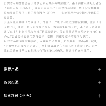
2. 实际可用容量会由于诸多因素而减少并有所差异：由于操作系统运行占据
了部分内存（RAM），实际可用空间小于标识内存容量；由于安装操作系
统和预装的程序占据了部分闪存（ROM），实际可用存储空间小于标识闪
存容量。
3. 全网通版移动卡与联通卡、电信卡、广电卡可以任意搭配使用，主副卡均
支持 5G，任意一张卡可选做上网卡。当插两张电信卡时，非上网卡必须开
通 VoLTE 业务并开启 VoLTE 高清通话，同时需要运营商网络支持 4G 的
VoLTE 业务才能使用双电信卡，否则，两张电信卡不能同时使用。
4. 操作系统信息仅供参考，以实际产品为准。如有更新，恕不另行通知。
* 为使手机正面视觉更简洁，我们对屏幕上方光感孔做了隐藏工艺。彩色、
深色等透光性不良的贴膜均有可能挡住感光孔，影响手机正常使用。
推荐产品
Find N6
购买渠道
Find X9 Ultra
线下体验店
探索精彩 OPPO
Find X9s Pro
OPPO 商城