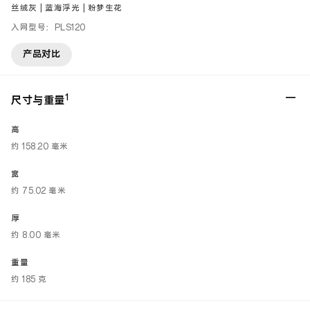
丝绒灰 | 蓝海浮光 | 粉梦生花
入网型号：PLS120
产品对比
1
尺寸与重量
高
约 158.20 毫米
宽
约 75.02 毫米
厚
约 8.00 毫米
重量
约 185 克