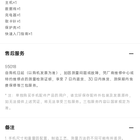
主机×1
数据线×1
充电器×1
取卡针×1
保护壳×1
快速入门指南×1
售后服务
95018
自购机日起（以购机发票为准），如因质量问题或故障，凭厂商维修中心或
特约维修点的质量检测证明，享受 7 日内退货、30 日内换货、质保期内免
费保修等三包服务。
* 注：单独购买手机配件产品的用户，请完好保存配件外包装及发票原件，
如无法提供上述凭证，将无法享受三包服务。三包服务内容以国家规定为
准。
备注
1. 手机尺寸和重量因配置、制造工艺、测量方法的不同可能有所差异。