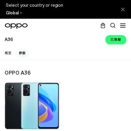
Select your country or region
Global
A36
已售罄
概览
参数
OPPO A36