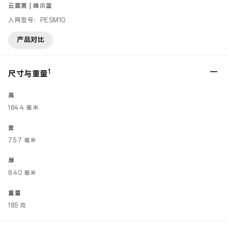
云雾黑 | 晴川蓝
入网型号：PESM10
产品对比
1
尺寸与重量
高
164.4 毫米
宽
75.7 毫米
厚
8.40 毫米
重量
185 克