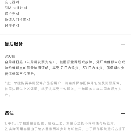
充电器×1
SIM 卡通针×1
保护壳×1
快速入门指南×1
保修卡×1
售后服务
95018
自购机日起（以购机发票为准），如因质量问题或故障，凭厂商维修中心或
特约维修点的质量检测证明，享受 7 日内退货、30 日内换货、质保期内免
费保修等三包服务。
*注：单独购买手机配件产品的用户，请完好保存配件外包装及发票原件，
如无法提供上述凭证，将无法享受三包服务。三包服务内容以国家规定为
准。
备注
1. 手机尺寸和重量因配置、制造工艺、测量方法的不同可能有所差异。
2. 实际可用容量由于诸多因素而减少并有所差异，由于操作系统运行占据了