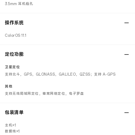
3.5mm 耳机插孔
操作系统
ColorOS 11.1
定位功能
卫星定位
支持北斗，GPS，GLONASS，GALILEO，QZSS；支持 A-GPS
其他
支持无线局域网定位，蜂窝网络定位，电子罗盘
包装清单
主机×1
数据线×1