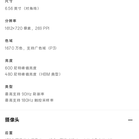
尺寸
6.56 英寸（对角线）
分辨率
1612×720 像素，269 PPI
色域
1670 万色，支持广色域（P3）
亮度
600 尼特峰值亮度
480 尼特峰值亮度（HBM 典型）
类型
最高支持 90Hz 刷新率
最高支持 180Hz 触控采样率
摄像头
后置