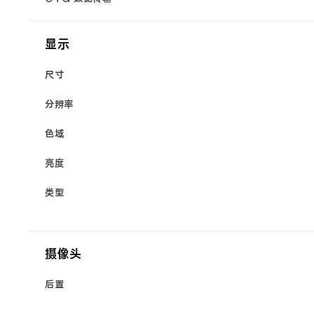
显示
尺寸
分辨率
色域
亮度
类型
摄像头
后置