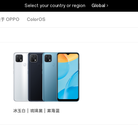
Select your country or region
Global
于 OPPO
ColorOS
冰玉白 | 琉璃黑 | 雾海蓝