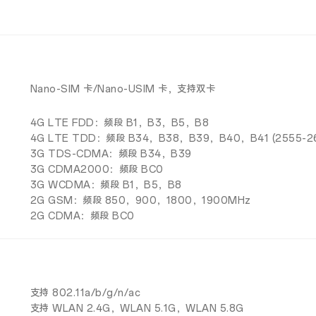
Nano-SIM 卡/Nano-USIM 卡，支持双卡
4G LTE FDD：频段 B1，B3，B5，B8
4G LTE TDD：频段 B34，B38，B39，B40，B41 (2555-
3G TDS-CDMA：频段 B34，B39
3G CDMA2000：频段 BC0
3G WCDMA：频段 B1，B5，B8
2G GSM：频段 850，900，1800，1900MHz
2G CDMA：频段 BC0
支持 802.11a/b/g/n/ac
支持 WLAN 2.4G，WLAN 5.1G，WLAN 5.8G