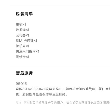
包装清单
主机×1
数据线×1
充电器×1
SIM 卡通针×1
保护壳×1
快速入门指南×1
保修卡×1
售后服务
95018
自购机日起（以购机发票为准），如因质量问题或故障，凭厂商维
货、质保期内免费保修等三包服务。
*注：单独购买手机配件产品的用户，请完好保存配件外包装及发票原