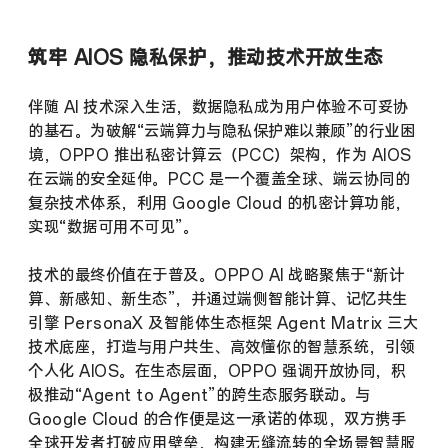
筑牢 AIOS 隐私保护，推动技术开放生态
伴随
AI
技术深入生活，数据隐私成为用户体验不可妥协
的基石。为破解
“
云端算力与隐私保护难以兼顾
”
的行业困
境，
OPPO
推出私密计算云（
PCC
）架构，作为
AIOS
在云端的安全延伸。
PCC
是一个覆盖全球、端云协同的
复杂技术体系，利用
Google Cloud
的机密计算功能，
实现
“
数据可用不可见
”
。
技术的最终价值在于普及。
OPPO AI
战略聚焦于
“
新计
算、新感知、新生态
”
，并通过端侧智能计算、记忆共生
引擎
PersonaX
及智能体生态框架
Agent Matrix
三大
技术底座，打造与用户共生、高效懂你的智慧系统，引领
个人化
AIOS
。在生态层面，
OPPO
强调开放协同，积
极推动
“Agent to Agent”
的跨生态服务联动。与
Google Cloud 的合作便是这一承诺的体现，双方携手
全球开发者打破应用壁垒，构建无缝流转的全场景智慧服