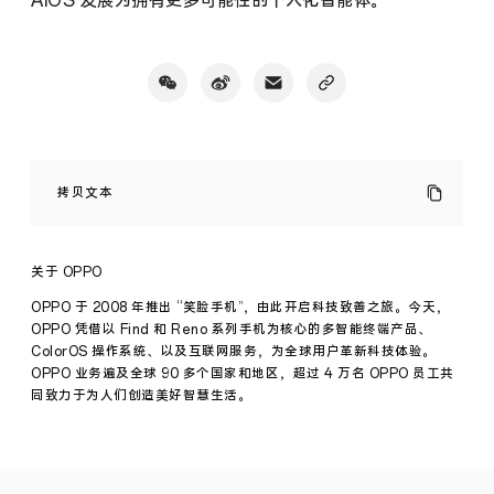
AIOS 发展为拥有更多可能性的个人化智能体。
OPPO
与
拷贝文本
Google
Cloud
深
化
关于 OPPO
战
略
OPPO 于 2008 年推出 “笑脸手机”，由此开启科技致善之旅。今天，
协
OPPO 凭借以 Find 和 Reno 系列手机为核心的多智能终端产品、
同：
ColorOS 操作系统、以及互联网服务，为全球用户革新科技体验。
以
OPPO 业务遍及全球 90 多个国家和地区，超过 4 万名 OPPO 员工共
“记
忆
同致力于为人们创造美好智慧生活。
共
生”
与
“隐
私