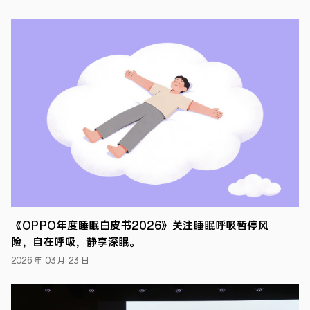
浪
潮
席
卷
全
球
之
际，
智
能
手
机
正
经
历
从
智
能
工
《OPPO年度睡眠白皮书2026》关注睡眠呼吸暂停风
具
到
险，自在呼吸，静享深眠。
个
2026 年 03 月 23 日
人
智
慧
助
理