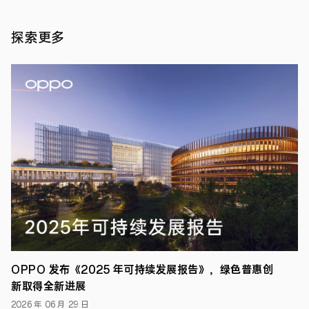
保
护”
定
探索更多
义
下
一
新闻
代
报道
·
AIOS
2026
年 01
2026
月 15
年
1
日
月
15
日，
中
国，
北
京
——
在
人
OPPO 发布《2025 年可持续发展报告》，绿色普惠创
工
新取得全新进展
智
能
2026 年 06 月 29 日