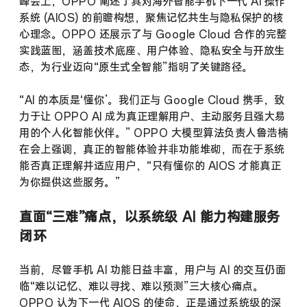
峰会上，
OPPO
阐述了其对海外智能手机下一代
AI
操作
系统 (AIOS) 的前瞻构想，聚焦记忆共生与隐私保护的核
心理念。
OPPO
还展示了与 Google Cloud 合作的完整
实践蓝图，涵盖技术底座、用户体验、隐私安全与开放生
态，为行业迈向
“
原生式全智能
”
指明了关键路径。
“AI 的本质是
‘
懂你
’
。我们正与 Google Cloud 携手，致
力于让
OPPO AI
成为真正理解用户、主动服务且强大易
用的个人化智能伙伴。
” OPPO
大模型算法负责人鲁浩楠
在会上强调，真正的智能体验并非功能堆砌，而在于系统
能否真正理解并适应用户，
“
只有懂你的
AIOS
才能真正
为你提供这些服务。
”
直面“三难”痛点，以系统级 AI 能力构建服务
闭环
当前，尽管手机
AI
功能日益丰富，用户与
AI
的交互仍面
临
“
难以记忆、难以寻找、难以预测
”
三大核心痛点。
OPPO
认为下一代
AIOS
的使命，正是通过系统级的深