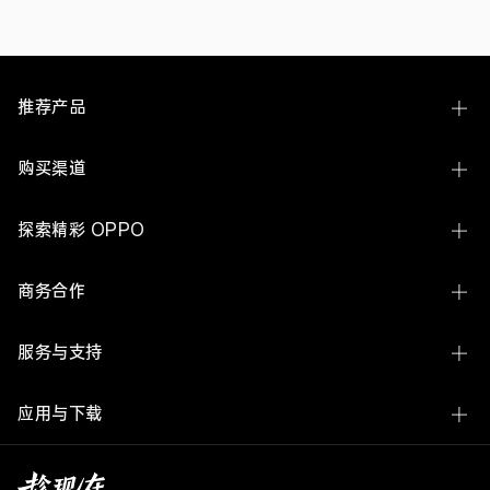
对
海
外
智
能
手
推荐产品
机
下
一
Find N6
购买渠道
代
AI
Find X9 Ultra
操
线下体验店
探索精彩 OPPO
作
Find X9s Pro
系
OPPO 商城
统
关于 OPPO
Reno16 系列
商务合作
(AIOS)
官方授权网店
的
ColorOS
A7 Pro Max
前
企业业务
瞻
服务与支持
构
欢太
K15 Pro 系列
想，
开放平台
聚
联系我们
新闻中心
OPPO Pad 6
应用与下载
焦
廉洁举报
记
服务中心查询
OPPO 社区
OPPO Watch X3
忆
OPPO 商城 App
媒体联络
共
用户手册
加入我们