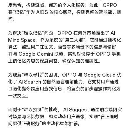
度融合，构建流畅、闭环的个人化服务。为此，
OPPO
将
“
记忆
”
作为
AIOS
的核心底座，构建完整的智能能力矩
阵。
为解决
“
难以记忆
”
问题，
OPPO
在海外市场推出了
AI
Mind Space
。作为系统的
“
第二大脑
”
，它能通过结构化
算法，整理用户在图文、语音等多场景下的信息与偏好，
并与
Google Gemini
联动，实现对储存于
OPPO
手机
上的记忆内容的深度问答，确保认知的连续性。
为破解
“
难以寻找
”
的困境，
OPPO
与 Google Cloud 优
化了
AI Search
的自然语言理解能力。它支持用户通过
口语化指令跨应用查找信息，将复杂的多步骤操作简化为
一次交互。
而对于
“
难以预测
”
的挑战，
AI Suggest
通过融合端侧实
时场景与记忆数据，构建动态用户画像，实现
“
在正确时
间提供正确服务
”
的主动化智能推荐。