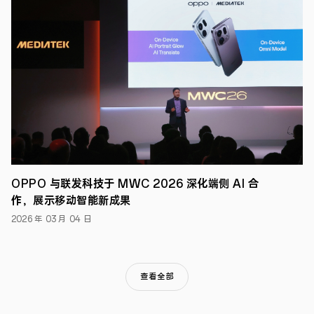
的
深
刻
变
革。
在
近
日
于
北
京
举
行
的
Google
OPPO 与联发科技于 MWC 2026 深化端侧 AI 合
Cloud
作，展示移动智能新成果
出
海
2026 年 03 月 04 日
峰
会
上，
OPPO
阐
查看全部
述
了
其