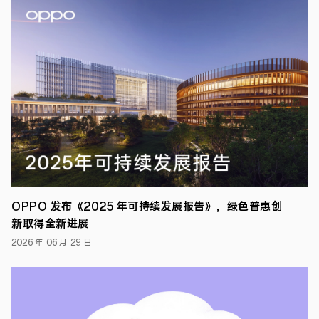
日，
深
圳
——
在
世
界
环
境
日
之
际，
OPPO
正
式
发
布
OPPO 发布《2025 年可持续发展报告》，绿色普惠创
《2022
新取得全新进展
年
可
2026 年 06 月 29 日
持
续
发
展
报
告》。