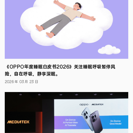
这
是
自
2020
年
起，
OPPO
连
续
第
三
年
发
《OPPO年度睡眠白皮书2026》关注睡眠呼吸暂停风
布
可
险，自在呼吸，静享深眠。
持
2026 年 03 月 23 日
续
发
展
报
告，
展
示
其
在
可