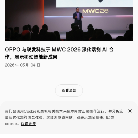
持
续
发
展
领
域
的
未
来
规
OPPO 与联发科技于 MWC 2026 深化端侧 AI 合
划
作，展示移动智能新成果
以
及
2026 年 03 月 04 日
围
绕
和
谐
运
查看全部
营、
环
境
保
我们会使用Cookie和类似相关技术来使本网站正常操作运行，并分析流
护、
量及优化您的浏览体验。继续浏览该网站，即表示您同意使用此类
员
cookie。
阅读更多
.
工
福
祉、
推荐产品