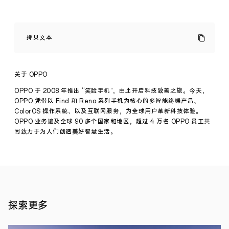
世
界
拷贝文本
环
境
日，
OPPO
关于 OPPO
发
布
OPPO 于 2008 年推出 “笑脸手机”，由此开启科技致善之旅。今天，
《2022
OPPO 凭借以 Find 和 Reno 系列手机为核心的多智能终端产品、
年
ColorOS 操作系统、以及互联网服务，为全球用户革新科技体验。
可
OPPO 业务遍及全球 90 多个国家和地区，超过 4 万名 OPPO 员工共
持
续
同致力于为人们创造美好智慧生活。
发
展
新闻
报
报道
·
告》
2023
年 06
2023
月 05
年
探索更多
6
日
月
5