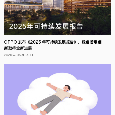
年 05
●
OPPO
月 08
研
究
日
院
携
手
高
通、
GSMA
OPPO 发布《2025 年可持续发展报告》，绿色普惠创
5G
新取得全新进展
创
新
2026 年 06 月 29 日
与
投
资
平
台
（GSMA
5G
IN）、
亚
马
逊
云
科
技