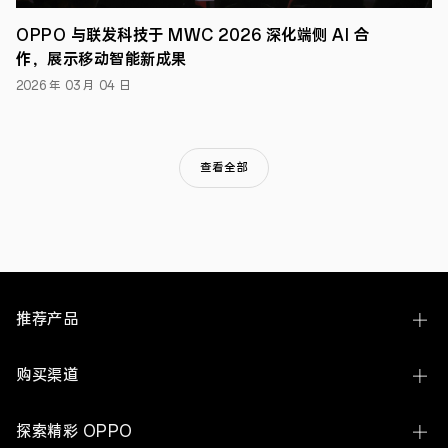
行”，
2023
OPPO 与联发科技于 MWC 2026 深化端侧 AI 合
OPPO
作，展示移动智能新成果
“微
笑
2026 年 03 月 04 日
提
案”
将
围
绕
查看全部
“科
技
为
人”
和
“绿
色
未
来”
推荐产品
两
大
课
Find N6
购买渠道
题
展
Find X9 Ultra
开
线下体验店
探索精彩 OPPO
征
Find X9s Pro