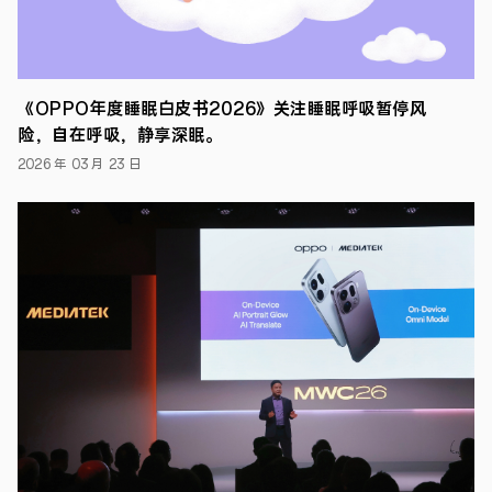
及
领
英，
为
全
《OPPO年度睡眠白皮书2026》关注睡眠呼吸暂停风
球
科
险，自在呼吸，静享深眠。
创
2026 年 03 月 23 日
团
队
提
供
科
创
资
源。
●
为
践
行
品
牌
主
张
“微
笑
前