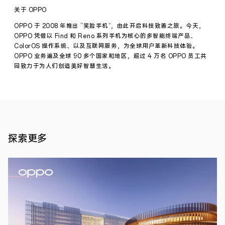
提
关于 OPPO
案”
科
OPPO 于 2008 年推出 “笑脸手机”，由此开启科技致善之旅。今天，
创
OPPO 凭借以 Find 和 Reno 系列手机为核心的多智能终端产品、
赋
ColorOS 操作系统、以及互联网服务，为全球用户革新科技体验。
能
OPPO 业务遍及全球 90 多个国家和地区，超过 4 万名 OPPO 员工共
平
台，
同致力于为人们创造美好智慧生活。
投
入
300
万
人
民
币
招
探索更多
募
致
善
创
新
解
决
新闻
方
报道
·
案
2023