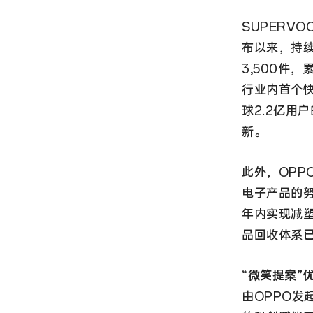
SUPERV
布以来，持
3,500件
行业内首个
球2.2亿用
新。
此外，OPP
电子产品的努
年内实现减塑
品回收体系
“微笑提案”
由OPPO发