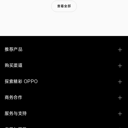
Media
Text）
查看全部
西
班
牙
语/
英
语
混
合
语
推荐产品
言
赛
道
Find N6
购买渠道
的
冠
Find X9 Ultra
军。
线下体验店
探索精彩 OPPO
此
Find X9s Pro
次
OPPO 商城
夺
关于 OPPO
Reno16 系列
商务合作
冠
官方授权网店
代
ColorOS
A7 Pro Max
表
企业业务
了
服务与支持
OPPO
欢太
K15 Pro 系列
在
开放平台
混
联系我们
新闻中心