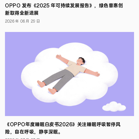
就，
OPPO 发布《2025 年可持续发展报告》，绿色普惠创
在
新取得全新进展
刚
刚
2026 年 06 月 29 日
结
束
的
第
十
四
届
国
际
语
义
评
测
比
赛
（International
Workshop
on
Semantic
《OPPO年度睡眠白皮书2026》关注睡眠呼吸暂停风
Evaluation,
SemEval
险，自在呼吸，静享深眠。
2020）