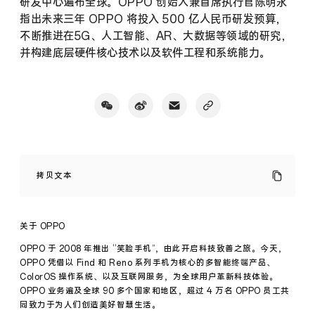
研发中心遍布全球。OPPO 创始人兼首席执行官陈明永
指出未来三年 OPPO 将投入 500 亿人民币研发预算，
不断推进在5G、人工智能、AR、大数据等领域的研究，
并构建底层硬件核心技术以及软件工程和系统能力。
让
AI
拷贝文本
更
懂
人
类
关于 OPPO
情
感
OPPO 于 2008 年推出 “笑脸手机”，由此开启科技致善之旅。今天，
OPPO
OPPO 凭借以 Find 和 Reno 系列手机为核心的多智能终端产品、
获
ColorOS 操作系统、以及互联网服务，为全球用户革新科技体验。
得
OPPO 业务遍及全球 90 多个国家和地区，超过 4 万名 OPPO 员工共
国
际
同致力于为人们创造美好智慧生活。