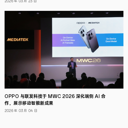
2026 年 03 月 23 日
上，
OPPO
参
赛
团
队
获
得
社
交
媒
体
文
本
情
感
分
析
（Task
9:
OPPO 与联发科技于 MWC 2026 深化端侧 AI 合
Sentiment
作，展示移动智能新成果
Analysis
for
2026 年 03 月 04 日
Code-
Mixed
Social