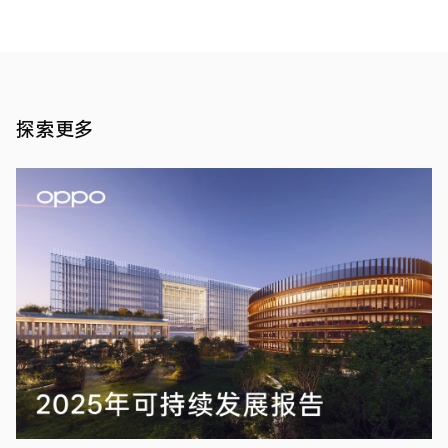
AI
大
赛
SemEval
新闻
冠
报道
·
军
2020
探索更多
年 03
今
月 19
日，
OPPO
日
宣
布
了
其
在
AI
研
究
领
域
又
一
项
重
大
成