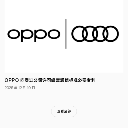
件，
以
充
分
发
挥
典
型
案
例
的
示
范
引
导
作
用，
OPPO 向奥迪公司许可蜂窝通信标准必要专利
并
供
2025 年 12 月 10 日
各
级
人
民
查看全部
法
院
在
知