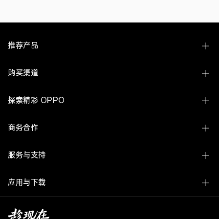
识
产
权
审
判
推荐产品
工
作
中
Find N6
购买渠道
参
考
Find X9 Ultra
借
线下体验店
鉴。
探索精彩 OPPO
OPPO
Find X9s Pro
与
OPPO 商城
夏
关于 OPPO
Reno16 系列
商务合作
普
官方授权网店
之
ColorOS
A7 Pro Max
间
企业业务
服务与支持
的
欢太
K15 Pro 系列
标
开放平台
准
联系我们
新闻中心
必
OPPO Pad 6
应用与下载
廉洁举报
要
专
服务中心查询
OPPO 社区
OPPO Watch X3
利
OPPO 商城 App
媒体联络
许
用户手册
加入我们
OPPO Enco X3