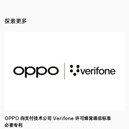
权
十
知识
大
产权
·
案
探索更多
2021
例
年
04
2021
月
年
4
22
月
日
22
日
下
午，
最
高
人
民
法
院
在
新
闻
OPPO 向支付技术公司 Verifone 许可蜂窝通信标准
发
必要专利
布