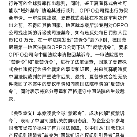
行许可的全球费率作出裁判。同时，鉴于夏普株式会社可
能以“域外禁令”胁迫其进行谈判，OPPO公司提出行为保
全申请。一审法院裁定，夏普株式会社在本案终审判决作
出之前，不得向其他国家、地区就本案所涉专利对OPPO
公司提出新的诉讼或司法禁令，如有违反处每日罚款人民
币100 万元。在一审法院发出“禁诉令”后7小时，德国慕
尼黑第一地区法院向OPPO公司下达了“反禁诉令”，要求
OPPO公司向中国法院申请撤回禁诉令。一审法院围绕
“禁诉令”和“反禁诉令”，进行了法庭调查，固定了夏普株
式会社违反行为保全裁定的事实和证据，并向其释明违反
中国法院裁判的严重法律后果。最终，夏普株式会社无条
件撤回了本案中的复议申请和向德国法院申请的“反禁诉
令”，同时表示将充分尊重和严格遵守中国法院的生效裁
决。
【典型意义】本案颁发全球“禁诉令”、成功化解“反禁诉
令”，表明了中国司法机关的鲜明态度，为企业公平参与
国际市场竞争提供了有力司法保障，对中国从“国际知识
产权规则跟随者”转变为“国际知识产权规则引导者”具有