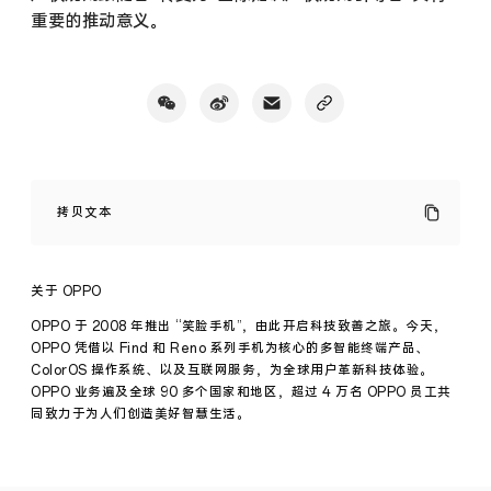
重要的推动意义。
OPPO
“禁
拷贝文本
诉
令”
案
获
关于 OPPO
选
2020
OPPO 于 2008 年推出 “笑脸手机”，由此开启科技致善之旅。今天，
年
OPPO 凭借以 Find 和 Reno 系列手机为核心的多智能终端产品、
度
ColorOS 操作系统、以及互联网服务，为全球用户革新科技体验。
中
OPPO 业务遍及全球 90 多个国家和地区，超过 4 万名 OPPO 员工共
国
法
同致力于为人们创造美好智慧生活。
院
知
识
产