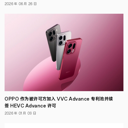
会
2026 年 06 月 26 日
上，
发
布
了
2020
年
度
中
国
法
院
知
识
产
权
十
大
案
例、
OPPO 作为被许可方加入 VVC Advance 专利池并续
五
十
签 HEVC Advance 许可
件
2026 年 01 月 09 日
典
型
案