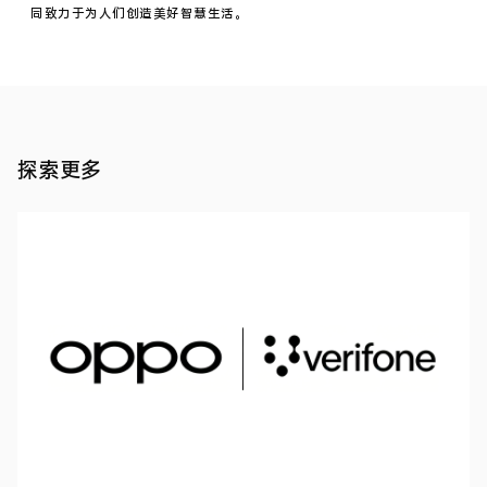
位，
同致力于为人们创造美好智慧生活。
一
图
读
懂
OPPO
专
利
知识
布
产权
·
探索更多
局
2021
年 01
日
月
前，
24
全
日
球
专
利
数
据
库
incoPat
发
布
了
2020