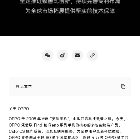
OPPO
排
拷贝文本
名
2020
中
国
关于 OPPO
发
明
OPPO 于 2008 年推出 “笑脸手机”，由此开启科技致善之旅。今天，
授
OPPO 凭借以 Find 和 Reno 系列手机为核心的多智能终端产品、
权
ColorOS 操作系统、以及互联网服务，为全球用户革新科技体验。
第
OPPO 业务遍及全球 90 多个国家和地区，超过 4 万名 OPPO 员工共
2