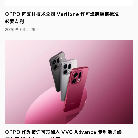
中
国
企
OPPO 向支付技术公司 Verifone 许可蜂窝通信标准
业
必要专利
专
利
2026 年 06 月 26 日
权
人
排
名
报
告，
其
中
OPPO
以
3580
件
发
明
专
利
授
权
量
OPPO 作为被许可方加入 VVC Advance 专利池并续
排
名