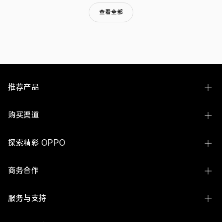
授
查看全部
权
量
蝉
联
企
业
第
三，
今
推荐产品
年
更
是
Find N6
购买渠道
再
创
Find X9 Ultra
佳
线下体验店
绩。
探索精彩 OPPO
Find X9s Pro
OPPO 商城
关于 OPPO
Reno16 系列
商务合作
官方授权网店
ColorOS
A7 Pro Max
企业业务
服务与支持
欢太
K15 Pro 系列
开放平台