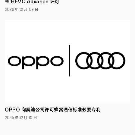
签 HEVC Advance 许可
第
2026 年 01 月 09 日
二，
进
一
步
显
示
了
科
技
领
先
地
位。
早
在
2018-
2019
年，
OPPO
国
OPPO 向奥迪公司许可蜂窝通信标准必要专利
内
发
2025 年 12 月 10 日
明
专
利