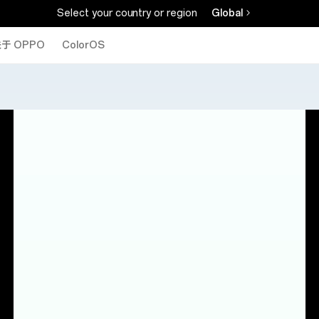
Select your country or region
Global
于 OPPO
ColorOS