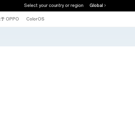
Select your country or region
Global
于 OPPO
ColorOS