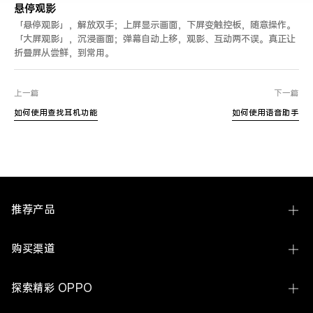
悬停观影
「悬停观影」，解放双手；上屏显示画面，下屏变触控板，随意操作。
「大屏观影」，沉浸画面；弹幕自动上移，观影、互动两不误。真正让
折叠屏从尝鲜，到常用。
上一篇
下一篇
如何使用查找耳机功能
如何使用语音助手
推荐产品
Find N6
购买渠道
Find X9 Ultra
线下体验店
探索精彩 OPPO
Find X9s Pro
OPPO 商城