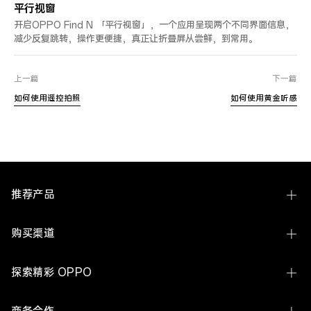
平行视窗
开启OPPO Find N 「平行视窗」，一个应用呈现两个不同界面信息，
减少反复跳转，操作更便捷，真正让折叠屏从尝鲜，到常用。
上一篇
下一篇
如何使用遥控拍照
如何使用黄金听感
推荐产品
Find N6
购买渠道
Find X9 Ultra
线下体验店
探索精彩 OPPO
Find X9s Pro
OPPO 商城
关于 OPPO
Reno16 系列