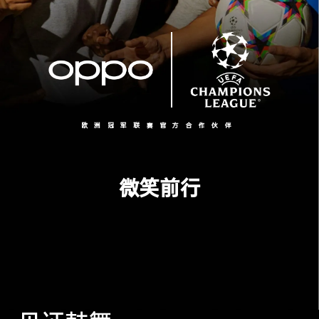
欧洲冠军联赛官方合作伙伴
微笑前行