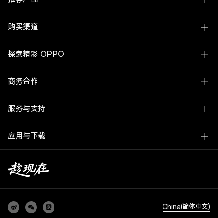
Find N6
购买渠道
Find X9 Ultra
线下体验店
探索精彩 OPPO
Find X9s Pro
OPPO 商城
关于 OPPO
Reno16 系列
商务合作
官方授权网店
ColorOS
A7 Pro Max
企业业务
服务与支持
欢太
K15 Pro 系列
开放平台
联系我们
新闻中心
OPPO Pad 6
应用与下载
廉洁举报
服务中心查询
OPPO 社区
OPPO Watch X3
OPPO 商城 App
媒体联络
用户手册
加入我们
OPPO Enco X3
预装应用查询
采购平台
云服务
AI 手机白皮书
查看全部手机
OPPO 升级工具
以旧换新
China(简体中文)
知识产权
realme 升级工具