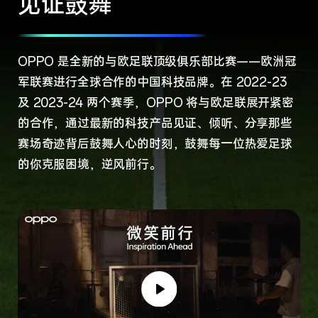
见证鼓舞
OPPO 是全新的与欧足联顶级俱乐部比赛——欧洲冠
军联赛进行全球合作的中国科技品牌。在 2022-23
及 2023-24 两个赛季，OPPO 将与欧足联展开紧密
的合作，通过最新的科技产品见证、倾听、分享那些
赛场奇迹背后鼓舞人心的时刻，鼓舞每一位热爱足球
的你克服困境，逆风前行。