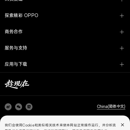
Find X9 Ultra
线下体验店
探索精彩 OPPO
Find X9s Pro
OPPO 商城
关于 OPPO
Reno16 系列
商务合作
官方授权网店
ColorOS
A7 Pro Max
企业业务
服务与支持
欢太
K15 Pro 系列
开放平台
联系我们
新闻中心
OPPO Pad 6
应用与下载
廉洁举报
服务中心查询
OPPO 社区
OPPO Watch X3
OPPO 商城 App
媒体联络
用户手册
加入我们
OPPO Enco X3
预装应用查询
采购平台
云服务
AI 手机白皮书
查看全部手机
OPPO 升级工具
以旧换新
China(简体中文)
知识产权
realme 升级工具
服务政策
可持续发展
OPPO 互联
隐私政策
儿童个人信息保护政策
用户协议
法务合规
我们会使用Cookie和类似相关技术来使本网站正常操作运行，并分析流
个人信息保护声明
智慧生活系列报告