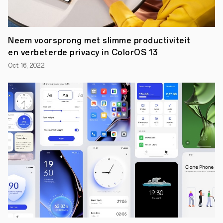
gelooft
dat
ontwikkelingen
in
wetenschap
Neem voorsprong met slimme productiviteit
en
en verbeterde privacy in ColorOS 13
technologie
kunnen
Oct 16, 2022
bijdragen
aan
betere
milieubescherming.
Na
jaren
van
onderzoek
en
analyse
heeft
het
bedrijf
zijn
OPPO
Climate
Action
Report
gepresenteerd