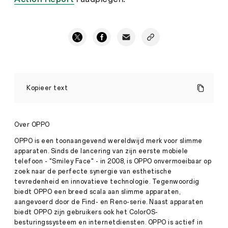
OPPO
verbindt
Kopieer text
zich
tot
wereldwijd
koolstofneutrale
Over OPPO
werking
tegen
OPPO is een toonaangevend wereldwijd merk voor slimme
Story
2050
apparaten. Sinds de lancering van zijn eerste mobiele
·
Mrt
telefoon - "Smiley Face" - in 2008, is OPPO onvermoeibaar op
02,
zoek naar de perfecte synergie van esthetische
De
2023
laatste
tevredenheid en innovatieve technologie. Tegenwoordig
jaren
biedt OPPO een breed scala aan slimme apparaten,
is
aangevoerd door de Find- en Reno-serie. Naast apparaten
het
biedt OPPO zijn gebruikers ook het ColorOS-
probleem
besturingssysteem en internetdiensten. OPPO is actief in
van