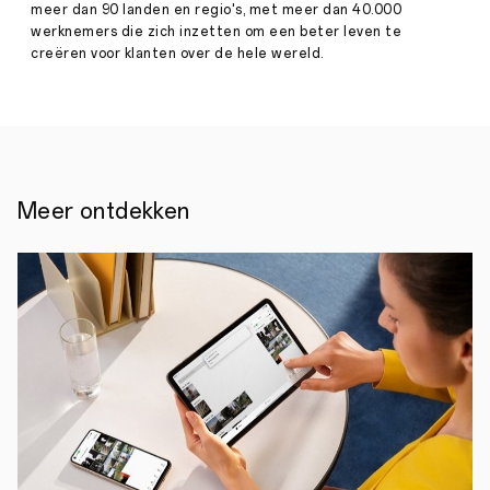
de
meer dan 90 landen en regio's, met meer dan 40.000
klimaatverandering
werknemers die zich inzetten om een ​​beter leven te
steeds
creëren voor klanten over de hele wereld.
zichtbaarder
geworden.
De
opwarming
van
de
aarde
en
Meer ontdekken
toename
van
klimaatgerelateerde
natuurrampen
wereldwijd,
vestigen
de
aandacht
op
de
dringende
noodzaak
van
maatregelen.
OPPO