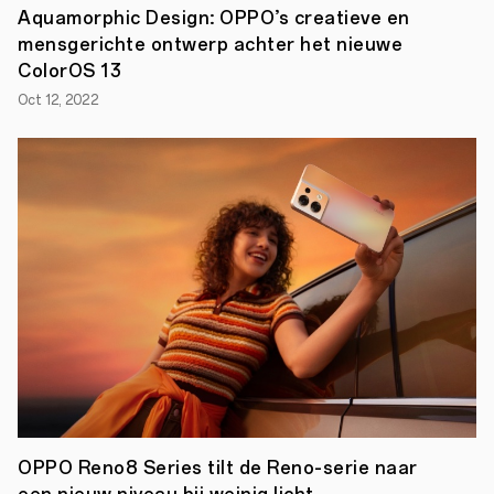
tijdens
Aquamorphic Design: OPPO’s creatieve en
MWC
mensgerichte ontwerp achter het nieuwe
2023.
ColorOS 13
In
het
Oct 12, 2022
rapport
belooft
OPPO
voor
het
eerst
om
tegen
2050
koolstofneutraliteit
te
bereiken
voor
al
zijn
wereldwijde
activiteiten.
Het
rapport
werd
OPPO Reno8 Series tilt de Reno-serie naar
opgesteld