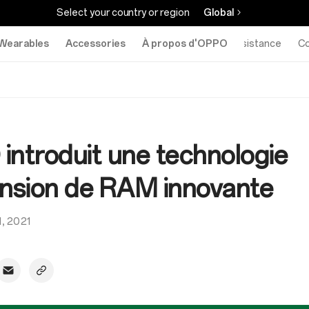
Select your country or region
Global
Wearables
Accessories
À propos d'OPPO
Assistance
C
introduit une technologie
ension de RAM innovante
21, 2021