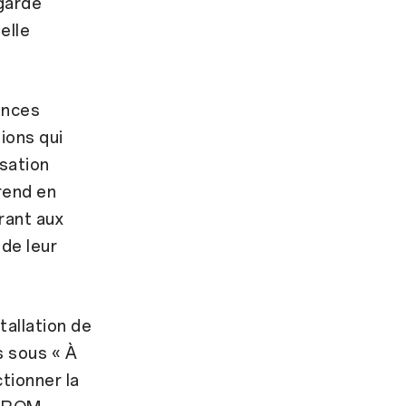
garde
elle
ances
ions qui
isation
rend en
rant aux
 de leur
tallation de
s sous « À
tionner la