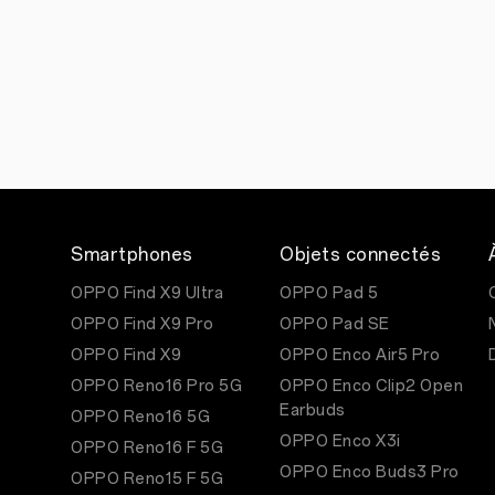
Smartphones
Objets connectés
OPPO Find X9 Ultra
OPPO Pad 5
OPPO Find X9 Pro
OPPO Pad SE
OPPO Find X9
OPPO Enco Air5 Pro
OPPO Reno16 Pro 5G
OPPO Enco Clip2 Open
Earbuds
OPPO Reno16 5G
OPPO Enco X3i
OPPO Reno16 F 5G
OPPO Enco Buds3 Pro
OPPO Reno15 F 5G