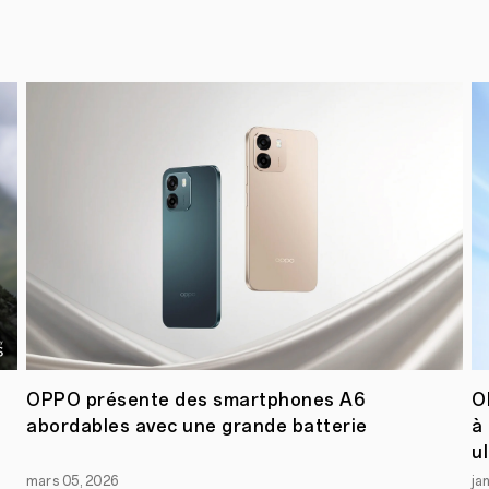
OPPO
virtuellement
Bruxelles,
le
21
juillet
2021
-
OPPO,
l’une
des
marques
d’appareils
intelligents
de
premier
plan,
a
mis
à
jour
OPPO présente des smartphones A6
O
plusieurs
abordables avec une grande batterie
à
de
ses
u
smartphones
f
mars 05, 2026
ja
avec