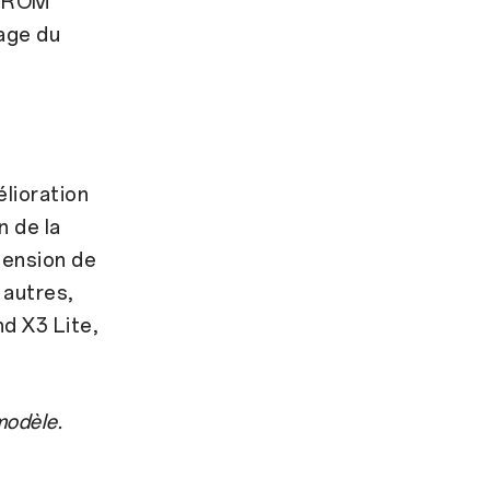
me ROM
age du
lioration
n de la
tension de
 autres,
nd X3 Lite,
modèle.