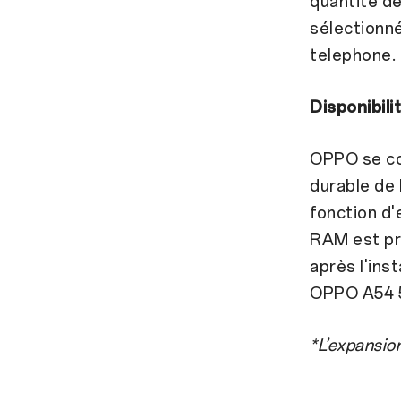
quantité de
sélectionné
telephone.
Disponibili
OPPO se con
durable de 
fonction d'
RAM est pri
après l'inst
OPPO A54 
*L’expansio