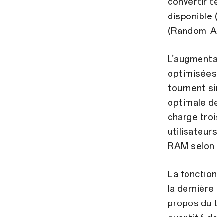
convertir 
disponible
(Random-A
L’augmenta
optimisées,
tournent si
optimale de
charge troi
utilisateur
RAM selon 
La fonction
la dernière
propos du t