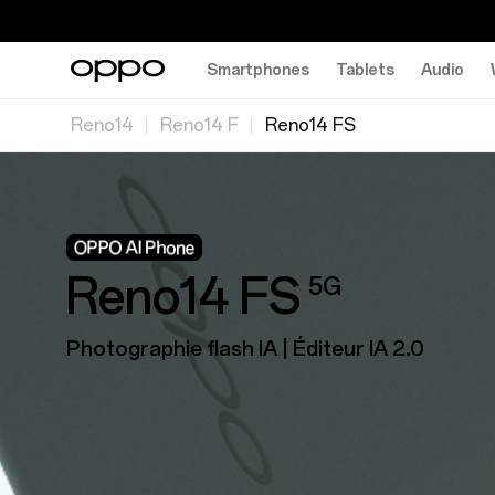
Smartphones
Tablets
Audio
Reno14
Reno14 F
Reno14 FS
Reno14 FS
5G
Photographie flash IA | Éditeur IA 2.0