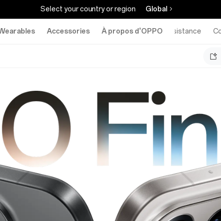
Select your country or region
Global
Wearables
Accessories
À propos d'OPPO
Assistance
C