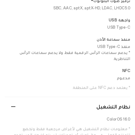
ترميز صوت البلوتوث®
SBC, AAC, aptX, aptX-HD, LDAC, LHDC5.0
واجهة USB
USB Type-C
منفذ سماعة الأذن
منفذ USB Type-C
* يدعم سماعات الرأس الرقمية فقط، ولا يدعم سماعات الرأس
التناظرية.
NFC
مدعوم
* يعتمد دعم NFC على المنطقة.
نظام التشغيل
ColorOS 16.0
* معلومات نظام التشغيل هي لأغراض مرجعية فقط، وتخضع