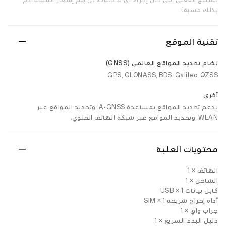
للمنتج الفعلي. في حال إجراء أي تحديثات، لن يتم إشعار المستخدم
بذلك مسبقاً.
تقنية الموقع
نظام تحديد المواقع العالمي (GNSS)
GPS, GLONASS, BDS, Galileo, QZSS
أخرى
يدعم تحديد المواقع بمساعدة A-GNSS، وتحديد المواقع عبر
WLAN، وتحديد المواقع عبر شبكة الهاتف الخلوي.
محتويات العلبة
الهاتف × 1
الشاحن × 1
كابل بيانات USB × 1
أداة إخراج شريحة SIM × 1
جراب واقٍ × 1
دليل البدء السريع × 1