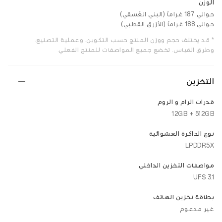
الوزن
حوالي 187 غراماً (البني الغَسَقي)
حوالي 188 غراماً (الأزرق القطبي)
* قد يختلف حجم ووزن المنتج حسب التكوين، وعملية التصنيع،
وطرق القياس. تخضع جميع المواصفات للمنتج الفعلي.
التخزين
قدرات الرام و الروم
12GB + 512GB
نوع الذاكرة العشوائية
LPDDR5X
مواصفات التخزين الداخلي
UFS 3.1
بطاقة تخزين الهاتف
غير مدعوم