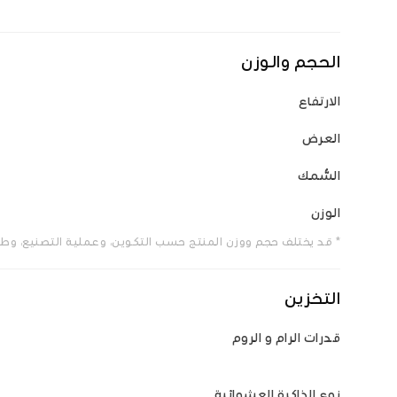
الحجم والوزن
الارتفاع
العرض
السُّمك
الوزن
* قد يختلف حجم ووزن المنتج حسب التكوين، وعملية التصنيع، وطر
التخزين
قدرات الرام و الروم
نوع الذاكرة العشوائية