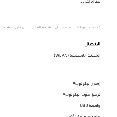
نطاق التردد
* تعتمد الوظائف المتاحة على الشبكة الفعلية على ظروف شبكة مز
الاتصال
الشبكة اللاسلكية (WLAN)
إصدار البلوتوث®
ترميز صوت البلوتوث®
واجهة USB
منفذ سماعة الأذن