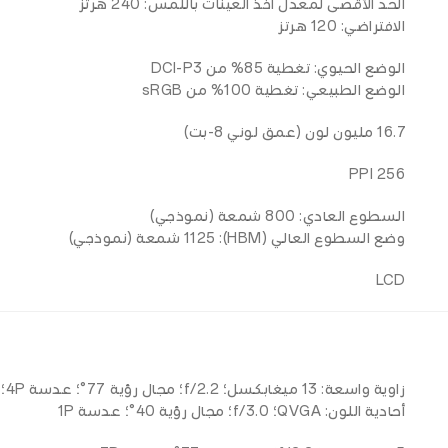
الحد الأقصى لمعدل أخذ العينات باللمس: 240 هرتز
الافتراضي: 120 هرتز
الوضع الحيوي: تغطية 85% من DCI-P3
الوضع الطبيعي: تغطية 100% من sRGB
16.7 مليون لون (عمق لوني 8-بت)
256 PPI
السطوع العادي: 800 شمعة (نموذجي)
وضع السطوع العالي (HBM): 1125 شمعة (نموذجي)
LCD
زاوية واسعة: 13 ميغابكسل؛ f/2.2؛ مجال رؤية 77°؛ عدسة 4P؛ دعم التركيز التلقائي AF
أحادية اللون: QVGA؛ f/3.0؛ مجال رؤية 40°؛ عدسة 1P