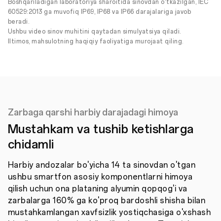
Boshqariladigan laboratoriya sharoitida sinovdan o'tkazilgan, IEC
60529:2013 ga muvofiq IP69, IP68 va IP66 darajalariga javob
beradi.
Ushbu video sinov muhitini qaytadan simulyatsiya qiladi.
Iltimos, mahsulotning haqiqiy faoliyatiga murojaat qiling.
Zarbaga qarshi harbiy darajadagi himoya
Mustahkam va tushib ketishlarga
chidamli
Harbiy andozalar bo'yicha 14 ta sinovdan o'tgan
ushbu smartfon asosiy komponentlarni himoya
qilish uchun ona plataning alyumin qopqog'i va
zarbalarga 160% ga ko'proq bardoshli shisha bilan
mustahkamlangan xavfsizlik yostiqchasiga o'xshash