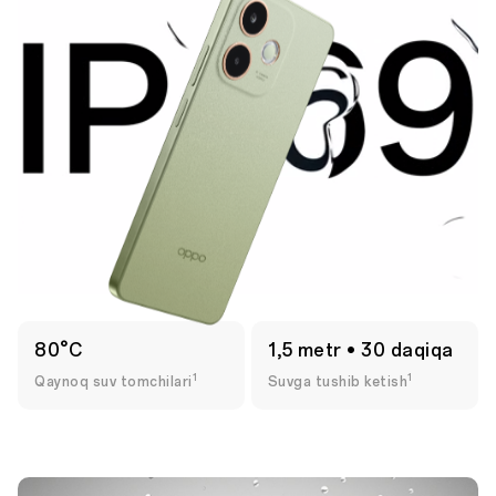
80°C
1,5 metr • 30 daqiqa
1
1
Qaynoq suv tomchilari
Suvga tushib ketish