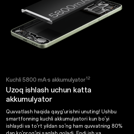
12
Kuchli 5800 mА·s akkumulyator
Uzoq ishlash uchun katta
akkumulyator
Quvvatlash haqida qayg'urishni unuting! Ushbu
smartfonning kuchli akkumulyatori kun bo'yi
ishlaydi va to'rt yildan so'ng ham quvvatning 80%
dan ko'prog'ini saqlab qoladi. Endi ish va