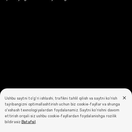
Ushbu saytni to'g'ri ishlashi, trafikni tahlil qilish va saytni ko'rish
tajribangizni optimallashtirish uchun biz cookie-fayllar va shunga
o'xshash texnologiyalardan foydalanamiz. Saytni ko'rishni davom
ettirish orqali siz ushbu cookie-fayllardan foydalanishga rozilik
bildirasiz.
Batafsil
.