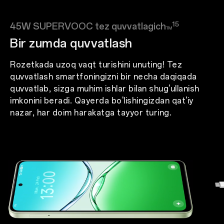
15
45W SUPERVOOC tez quvvatlagich
TM
Bir zumda quvvatlash
Rozetkada uzoq vaqt turishini unuting! Tez
quvvatlash smartfoningizni bir necha daqiqada
quvvatlab, sizga muhim ishlar bilan shug'ullanish
imkonini beradi. Qayerda bo'lishingizdan qat'iy
nazar, har doim harakatga tayyor turing.