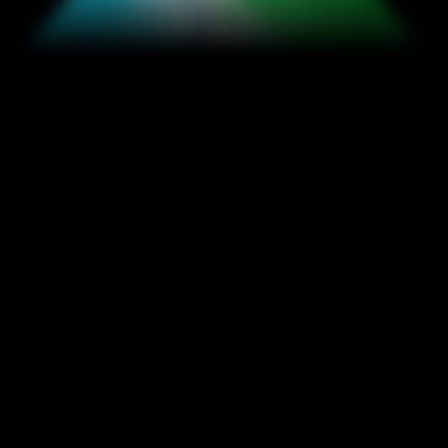
8
Qo'lqop bilan ishlash rejimi
Har qanday qo'lqop
Har doim aniq javob
Qo'lqoplar - sovuq havo, ish yoki tozalash ishlari
bo'lishidan qat'i nazar, hayotimizning ajralmas qismi
hisoblanadi Noqulayliklarni unuting! OPPO
eksklyuziv ko'p nuqtali algoritmga ega bo'lgan