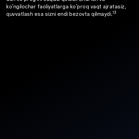
ko'ngilochar faoliyatlarga ko'proq vaqt ajratasiz,
13
quvvatlash esa sizni endi bezovta qilmaydi.
14
14
Telefon qo'ng'irog'i