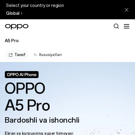
Select your country or region
Global
A5 Pro
Tavsif
Xususiyatlari
OPPO
A5 Pro
Bardoshli va ishonchli
Ekran va korpusning super himoyasi