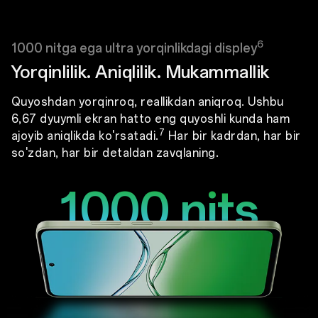
6
1000 nitga ega ultra yorqinlikdagi displey
Yorqinlilik. Aniqlilik. Mukammallik
Quyoshdan yorqinroq, reallikdan aniqroq. Ushbu
6,67 dyuymli ekran hatto eng quyoshli kunda ham
7
ajoyib aniqlikda ko'rsatadi.
Har bir kadrdan, har bir
so'zdan, har bir detaldan zavqlaning.
1000 nits